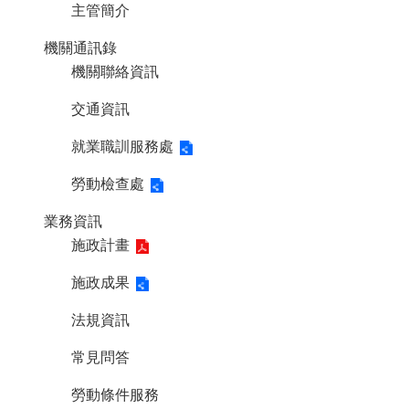
網
主管簡介
站
導
機關通訊錄
覽
機關聯絡資訊
市
交通資訊
政
信
就業職訓服務處
箱
勞動檢查處
常
見
業務資訊
問
題
施政計畫
桃
施政成果
園
市
法規資訊
入
口
常見問答
網
站
勞動條件服務