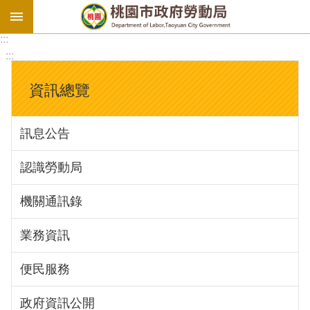
:::
勞
:::
基
法
資訊總覽
勞
資
訊息公告
會
議
認識勞動局
庇
護
機關通訊錄
工
場
業務資訊
進
便民服務
階
政府資訊公開