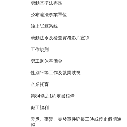
勞動基準法專區
網
站
公布違法事業單位
安
全
線上試算系統
政
策
勞動法令及檢查實務影片宣導
隱
工作規則
私
權
勞工退休準備金
政
策
性別平等工作及就業歧視
政
企業托育
府
網
第84條之1約定書核備
站
資
職工福利
料
開
天災、事變、突發事件延長工時或停止假期通
放
報