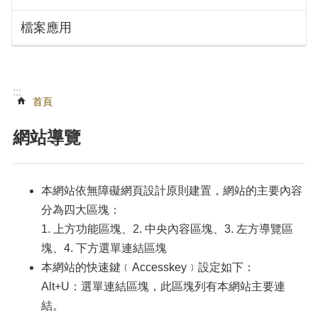
搜
訊
檔案應用
息
尋
公
告
認
:::
識
首頁
勞
動
網站導覽
局
機
關
本網站依無障礙網頁設計原則建置，網站的主要內容
通
分為四大區塊：
訊
1. 上方功能區塊、2. 中央內容區塊、3. 左方導覽區
錄
塊、4. 下方選單連結區塊
業
本網站的快速鍵﹝Accesskey﹞設定如下：
務
Alt+U：選單連結區塊，此區塊列有本網站主要連
資
訊
結。