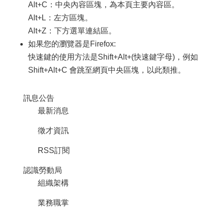
Alt+C：中央內容區塊，為本頁主要內容區。
便
Alt+L：左方區塊。
民
服
Alt+Z：下方選單連結區。
務
如果您的瀏覽器是Firefox:
快速鍵的使用方法是Shift+Alt+(快速鍵字母)，例如
政
府
Shift+Alt+C 會跳至網頁中央區塊，以此類推。
資
訊
訊息公告
公
開
最新消息
檔
徵才資訊
案
應
RSS訂閱
用
認識勞動局
回
組織架構
首
頁
業務職掌