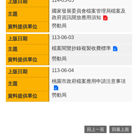
114-05-05
網
站
國家發展委員會檔案管理局檔案及
導
政府資訊開放應用須知
覽
勞動局
市
113-06-03
政
信
檔案閱覽抄錄複製收費標準
箱
勞動局
常
見
113-06-04
問
桃園市政府檔案應用申請注意事項
題
桃
勞動局
園
市
入
口
網
回上一頁
回最上面
站