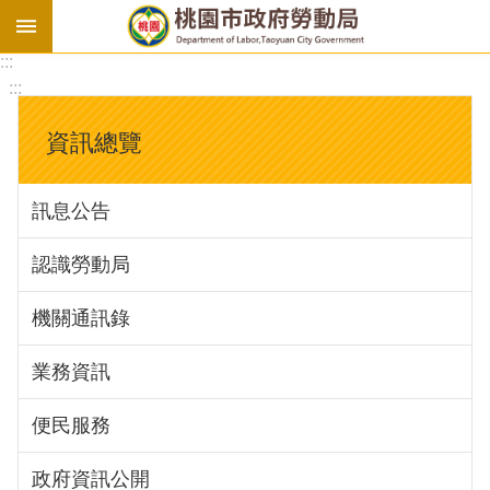
:::
勞
:::
基
法
資訊總覽
勞
資
訊息公告
會
議
認識勞動局
庇
護
機關通訊錄
工
場
業務資訊
進
便民服務
階
政府資訊公開