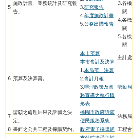
網
施政計畫、業務統計及研究報
3.各機
站
5
3.
研究報告
告。
關
導
4.
年度施政計畫
4.各機
覽
5.
公務出國報告
關
市
5.各機
政
信
關
箱
本市預算
主計處
本市會計及決算
常
見
1.
本局預、決算
問
6
預算及決算書。
2.
會計月報
題
3.
辦理政策及業
勞動局
桃
務宣導之執行情
園
形表
市
請願之處理結果及訴願之決
桃園市政府訴願
入
7
法務局
口
定。
便民服務系統
網
8
書面之公共工程及採購契約。
政府電子採購網
工程會
站
支付或接受之補