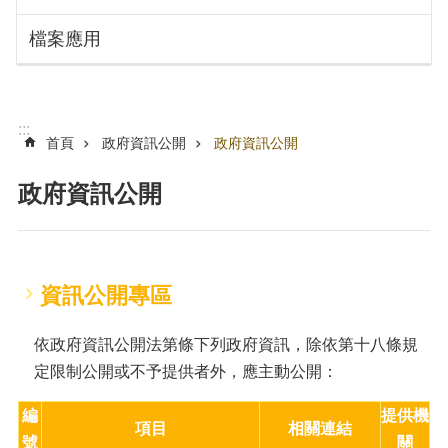
搜
訊
檔案應用
息
尋
公
告
認
:::
識
首頁
政府資訊公開
政府資訊公開
勞
動
政府資訊公開
局
機
關
通
資訊公開專區
訊
錄
依政府資訊公開法第條下列政府資訊，除依第十八條規
業
定限制公開或不予提供者外，應主動公開：
務
資
編
提供
機
訊
項目
相關連結
號
關