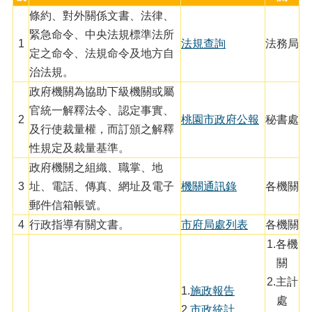
便
條約、對外關係文書、法律、
民
緊急命令、中央法規標準法所
服
1
法規查詢
法務局
定之命令、法規命令及地方自
務
治法規。
政
政府機關為協助下級機關或屬
府
官統一解釋法令、認定事實、
資
2
桃園市政府公報
秘書處
訊
及行使裁量權，而訂頒之解釋
公
性規定及裁量基準。
開
政府機關之組織、職掌、地
檔
3
址、電話、傳真、網址及電子
機關通訊錄
各機關
案
郵件信箱帳號。
應
4
行政指導有關文書。
市
府局處列表
各機關
用
1.各機
回
關
首
2.主計
頁
1.
施政報告
處
2.
市政統計