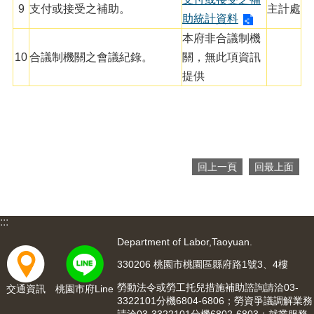
9
支付或接受之補助。
主計處
助統計資料
網
站
本府非合議制機
安
10
合議制機關之會議紀錄。
關，無此項資訊
全
提供
政
策
隱
私
權
政
回上一頁
回最上面
策
政
府
:::
網
Department of Labor,Taoyuan.
站
資
330206 桃園市桃園區縣府路1號3、4樓
料
勞動法令或勞工托兒措施補助諮詢請洽03-
交通資訊
桃園市府Line
開
3322101分機6804-6806；勞資爭議調解業務
放
請洽03-3322101分機6802-6803；就業服務