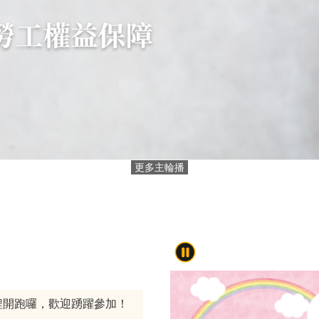
更多主輪播
程開跑囉，歡迎踴躍參加！