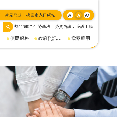
箱
常見問題
桃園市入口網站
熱門關鍵字
勞基法
勞資會議
庇護工場
便民服務
政府資訊公開
檔案應用