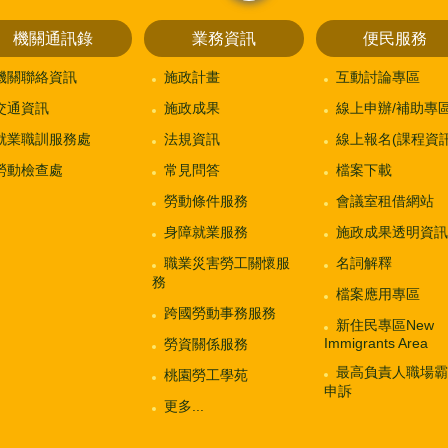
close
機關通訊錄
業務資訊
便民服務
機關聯絡資訊
施政計畫
互動討論專區
交通資訊
施政成果
線上申辦/補助專
就業職訓服務處
法規資訊
線上報名(課程資訊
勞動檢查處
常見問答
檔案下載
勞動條件服務
會議室租借網站
身障就業服務
施政成果透明資訊
職業災害勞工關懷服
名詞解釋
務
檔案應用專區
跨國勞動事務服務
新住民專區New
Immigrants Area
勞資關係服務
最高負責人職場霸
桃園勞工學苑
申訴
更多...