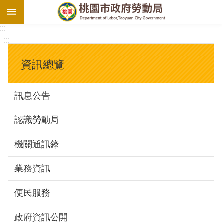
:::
勞
:::
基
法
資訊總覽
勞
資
訊息公告
會
議
認識勞動局
庇
護
機關通訊錄
工
場
業務資訊
進
便民服務
階
政府資訊公開