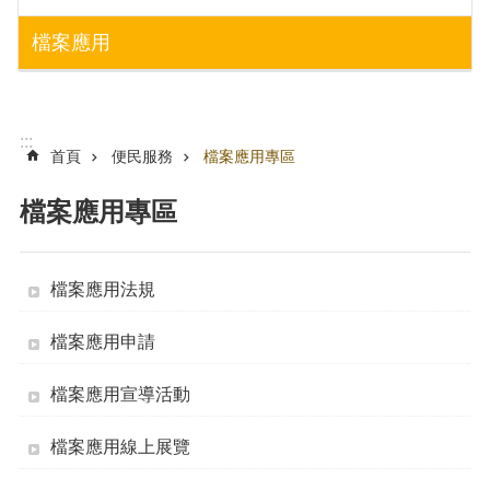
搜
訊
檔案應用
息
尋
公
告
認
:::
識
首頁
便民服務
檔案應用專區
勞
動
檔案應用專區
局
機
關
檔案應用法規
通
訊
檔案應用申請
錄
檔案應用宣導活動
業
務
資
檔案應用線上展覽
訊