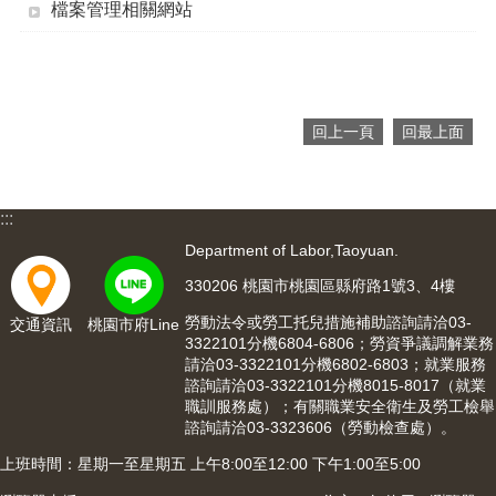
檔案管理相關網站
便
民
服
務
政
回上一頁
回最上面
府
資
訊
:::
公
開
Department of Labor,Taoyuan.
330206 桃園市桃園區縣府路1號3、4樓
檔
案
勞動法令或勞工托兒措施補助諮詢請洽03-
交通資訊
桃園市府Line
應
3322101分機6804-6806；勞資爭議調解業務
用
請洽03-3322101分機6802-6803；就業服務
諮詢請洽03-3322101分機8015-8017（就業
職訓服務處）；有關職業安全衛生及勞工檢舉
回
諮詢請洽03-3323606（勞動檢查處）。
首
頁
上班時間：星期一至星期五 上午8:00至12:00 下午1:00至5:00