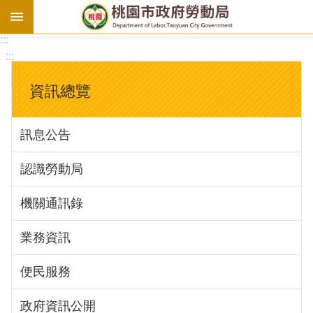
:::
勞
:::
基
法
資訊總覽
勞
資
訊息公告
會
議
認識勞動局
庇
護
機關通訊錄
工
場
業務資訊
進
便民服務
階
政府資訊公開