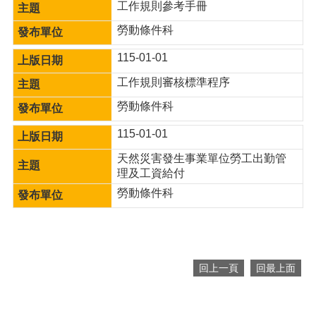
工作規則參考手冊
便
民
勞動條件科
服
務
115-01-01
工作規則審核標準程序
政
府
勞動條件科
資
訊
115-01-01
公
開
天然災害發生事業單位勞工出勤管
理及工資給付
檔
勞動條件科
案
應
用
回
回上一頁
回最上面
首
頁