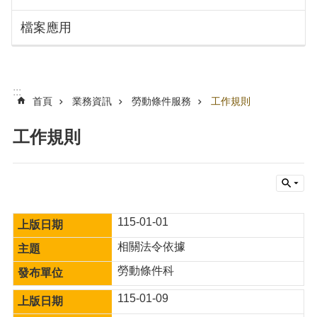
搜
訊
檔案應用
息
尋
公
告
認
:::
識
首頁
業務資訊
勞動條件服務
工作規則
勞
動
工作規則
局
機
關
通
訊
115-01-01
錄
相關法令依據
業
勞動條件科
務
資
115-01-09
訊