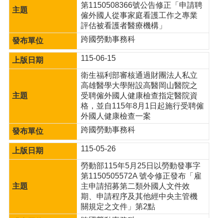
網
第1150508366號公告修正「申請聘
站
僱外國人從事家庭看護工作之專業
導
評估被看護者醫療機構」
覽
跨國勞動事務科
市
115-06-15
政
信
衛生福利部審核通過財團法人私立
箱
高雄醫學大學附設高醫岡山醫院之
受聘僱外國人健康檢查指定醫院資
常
格，並自115年8月1日起施行受聘僱
見
外國人健康檢查一案
問
跨國勞動事務科
題
桃
115-05-26
園
勞動部115年5月25日以勞動發事字
市
第1150505572A 號令修正發布「雇
入
主申請招募第二類外國人文件效
口
期、申請程序及其他經中央主管機
網
關規定之文件」第2點
站