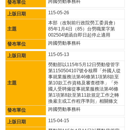
跨國勞動事務科
網
115-05-26
站
安
本部（改制前行政院勞工委員會）
全
85年1月4日（85）台勞職業字第
政
002504號函自即日起停止適用
策
跨國勞動事務科
隱
115-05-13
私
權
勞動部以115年5月12日勞動發管字
政
第1150504107號令核釋「外國人從
策
事就業服務法第46條第1項第8款至
第10款工作資格及審查標準」「外
政
國人受聘僱從事就業服務法第46條
府
第1項第8款至第11款規定工作之轉
網
換雇主或工作程序準則」相關條文
站
跨國勞動事務科
資
料
115-04-15
開
放