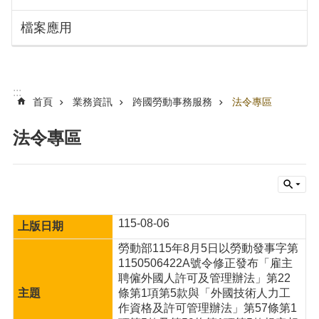
搜
訊
檔案應用
息
尋
公
告
認
:::
識
首頁
業務資訊
跨國勞動事務服務
法令專區
勞
動
法令專區
局
機
關
通
訊
115-08-06
錄
勞動部115年8月5日以勞動發事字第
業
1150506422A號令修正發布「雇主
務
聘僱外國人許可及管理辦法」第22
資
條第1項第5款與「外國技術人力工
訊
作資格及許可管理辦法」第57條第1