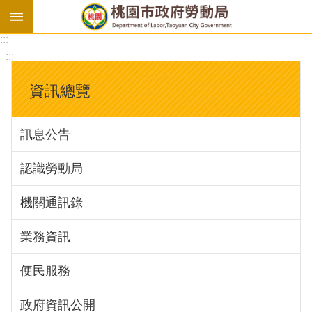
:::
勞
:::
基
法
資訊總覽
勞
資
訊息公告
會
議
認識勞動局
庇
護
機關通訊錄
工
場
業務資訊
進
便民服務
階
政府資訊公開