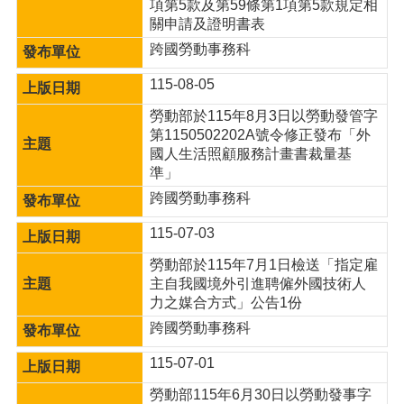
項第5款及第59條第1項第5款規定相
便
關申請及證明書表
民
跨國勞動事務科
服
務
115-08-05
政
勞動部於115年8月3日以勞動發管字
府
第1150502202A號令修正發布「外
資
國人生活照顧服務計畫書裁量基
訊
準」
公
跨國勞動事務科
開
115-07-03
檔
案
勞動部於115年7月1日檢送「指定雇
應
主自我國境外引進聘僱外國技術人
用
力之媒合方式」公告1份
跨國勞動事務科
回
首
115-07-01
頁
勞動部115年6月30日以勞動發事字