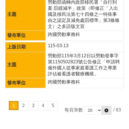
勞動部函轉內政部移民署「自行到
案 罰鍰減半」政策（即修正「入出
國及移民法第七十四條之一特殊事
由之認定及減免處罰標準」第3條條
文）之多語版文宣
跨國勞動事務科
115-03-13
勞動部115年3月12日以勞動發事字
第1150502823號公告修正「申請聘
僱外國人從事家庭看護工作之專業
評估被看護者醫療機構」
跨國勞動事務科
1
2
3
4
5
每頁筆數
/
83