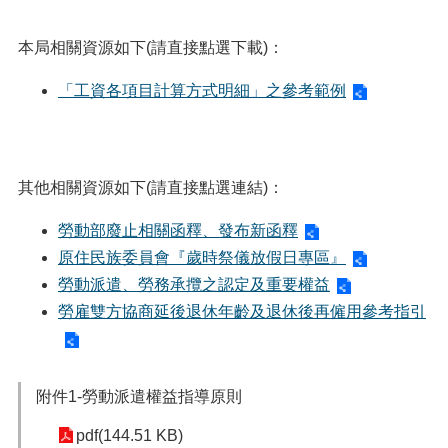
便
民
本局相關資源如下(請直接點選下載)：
服
務
「工資各項目計算方式明細」之參考範例
政
府
資
訊
其他相關資源如下(請直接點選連結)：
公
開
勞動部廢止相關函釋、發布新函釋
原住民族委員會『歲時祭儀放假日專區』
檔
案
勞動派遣、勞務承攬之認定及重要權益
應
勞雇雙方協商延後退休年齡及退休後再僱用參考指引
用
回
首
附件1-勞動派遣權益指導原則
頁
pdf(144.51 KB)