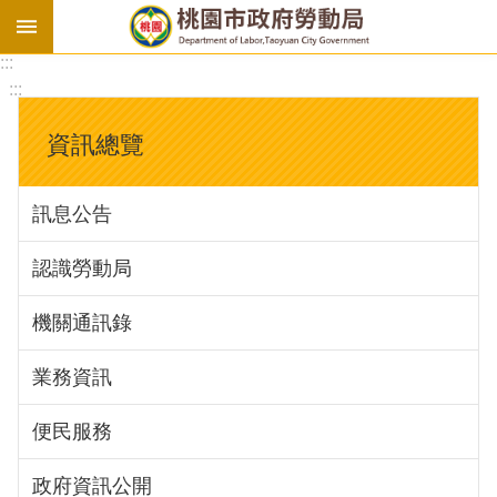
:::
勞
:::
基
法
資訊總覽
勞
資
訊息公告
會
議
認識勞動局
庇
護
機關通訊錄
工
場
業務資訊
進
便民服務
階
政府資訊公開