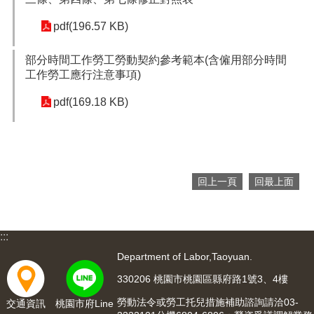
網
pdf(196.57 KB)
站
安
部分時間工作勞工勞動契約參考範本(含僱用部分時間
全
工作勞工應行注意事項)
政
策
pdf(169.18 KB)
隱
私
權
政
策
回上一頁
回最上面
政
府
網
:::
站
Department of Labor,Taoyuan.
資
料
330206 桃園市桃園區縣府路1號3、4樓
開
勞動法令或勞工托兒措施補助諮詢請洽03-
交通資訊
桃園市府Line
放