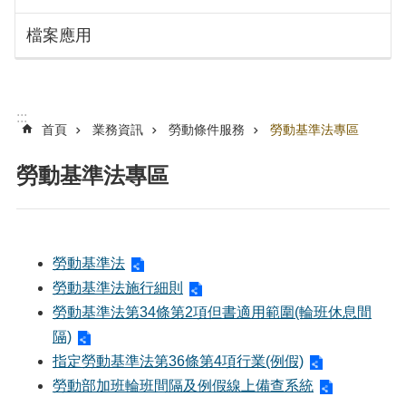
搜
訊
檔案應用
息
尋
公
告
認
:::
識
首頁
業務資訊
勞動條件服務
勞動基準法專區
勞
動
勞動基準法專區
局
機
關
通
勞動基準法
訊
勞動基準法施行細則
錄
勞動基準法第34條第2項但書適用範圍(輪班休息間
業
隔)
務
指定勞動基準法第36條第4項行業(例假)
資
勞動部加班輪班間隔及例假線上備查系統
訊