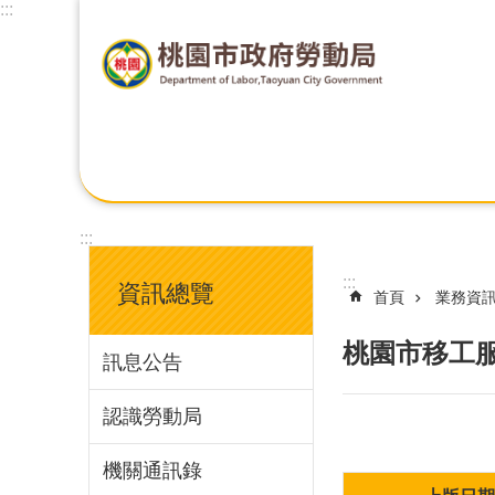
:::
:::
:::
資訊總覽
首頁
業務資
桃園市移工
訊息公告
認識勞動局
機關通訊錄