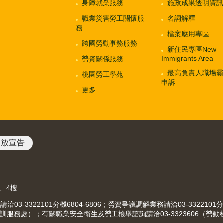
身障就業服務
施政成果透明資訊
職業災害勞工關懷服
名詞解釋
務
檔案應用專區
跨國勞動事務服務
新住民專區New
Immigrants Area
勞資關係服務
最高負責人職場霸
桃園勞工學苑
申訴
更多...
開放宣告
3、4樓
-3322101分機6804-6806；勞資爭議調解業務請洽03-3322101分
（就業職訓服務處）；有關職業安全衛生及勞工檢舉諮詢請洽03-3323606（勞