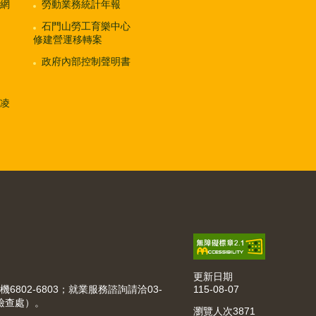
網
勞動業務統計年報
石門山勞工育樂中心
修建營運移轉案
政府內部控制聲明書
凌
更新日期
115-08-07
機6802-6803；就業服務諮詢請洽03-
動檢查處）。
瀏覽人次
3871