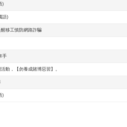
)
國語)
提醒移工慎防網路詐騙
車手
閒活動，【勿養成賭博惡習】。
導
)