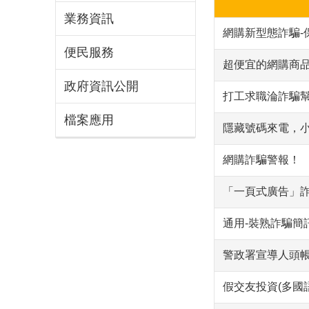
業務資訊
網購新型態詐騙-
便民服務
超便宜的網購商品
政府資訊公開
打工求職淪詐騙
檔案應用
隱藏號碼來電，
網購詐騙警報！
「一頁式廣告」
通用-裝熟詐騙簡
警政署宣導人頭
假交友投資(多國語