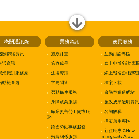
close
機關通訊錄
業務資訊
便民服務
機關聯絡資訊
施政計畫
互動討論專區
交通資訊
施政成果
線上申辦/補助專
就業職訓服務處
法規資訊
線上報名(課程資訊
勞動檢查處
常見問答
檔案下載
勞動條件服務
會議室租借網站
身障就業服務
施政成果透明資訊
職業災害勞工關懷服
名詞解釋
務
檔案應用專區
跨國勞動事務服務
新住民專區New
Immigrants Area
勞資關係服務