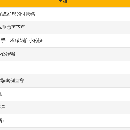
主題
保護好您的付款碼
,別急著下單
幫手，求職防詐小秘訣
小心詐騙！
詐騙案例宣導
訊
帳戶
)