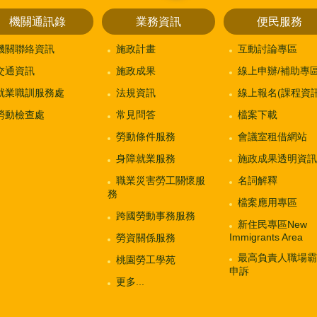
機關通訊錄
業務資訊
便民服務
機關聯絡資訊
施政計畫
互動討論專區
交通資訊
施政成果
線上申辦/補助專
就業職訓服務處
法規資訊
線上報名(課程資訊
勞動檢查處
常見問答
檔案下載
勞動條件服務
會議室租借網站
身障就業服務
施政成果透明資訊
職業災害勞工關懷服
名詞解釋
務
檔案應用專區
跨國勞動事務服務
新住民專區New
Immigrants Area
勞資關係服務
最高負責人職場霸
桃園勞工學苑
申訴
更多...