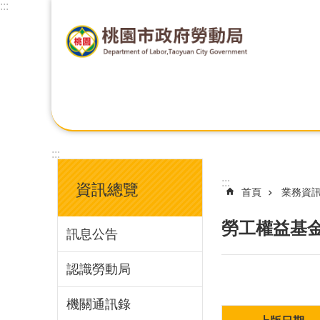
:::
:::
:::
資訊總覽
首頁
業務資
勞工權益基
訊息公告
認識勞動局
機關通訊錄