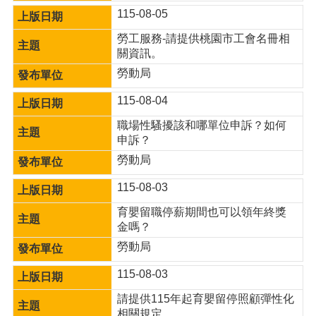
網
115-08-05
站
導
勞工服務-請提供桃園市工會名冊相
覽
關資訊。
市
勞動局
政
115-08-04
信
箱
職場性騷擾該和哪單位申訴？如何
申訴？
常
見
勞動局
問
115-08-03
題
育嬰留職停薪期間也可以領年終獎
桃
金嗎？
園
市
勞動局
入
115-08-03
口
網
請提供115年起育嬰留停照顧彈性化
站
相關規定