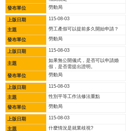
勞動局
網
站
115-08-03
安
全
勞工產假可以提前多久開始申請？
政
勞動局
策
隱
115-08-03
私
如果無公開儀式，是否可以申請婚
權
假，是否需提出證明。
政
策
勞動局
政
115-08-03
府
性別平等工作法修法重點
網
站
勞動局
資
料
115-08-03
開
什麼情況是就業歧視?
放