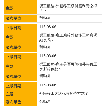
便
勞工服務-外籍移工繳付服務費之標
民
準？
服
勞動局
務
115-08-06
政
府
勞工服務-雇主應給外籍移工薪資明
資
細表嗎？
訊
勞動局
公
開
115-08-06
檔
勞工服務-雇主是否可預扣外籍移工
案
之所得稅款？
應
勞動局
用
115-08-06
回
首
外籍移工之退稅有哪些方式？
頁
勞動局