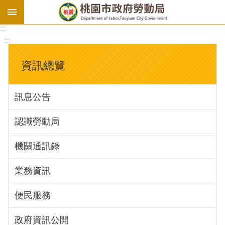
:::
勞
:::
基
法
資訊總覽
勞
資
訊息公告
會
議
認識勞動局
庇
護
機關通訊錄
工
場
業務資訊
進
便民服務
階
政府資訊公開