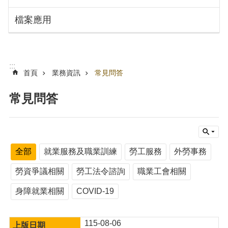
搜
訊
檔案應用
息
尋
公
告
認
:::
識
首頁
業務資訊
常見問答
勞
動
常見問答
局
機
關
通
全部
就業服務及職業訓練
勞工服務
外勞事務
訊
錄
勞資爭議相關
勞工法令諮詢
職業工會相關
業
身障就業相關
COVID-19
務
資
訊
115-08-06