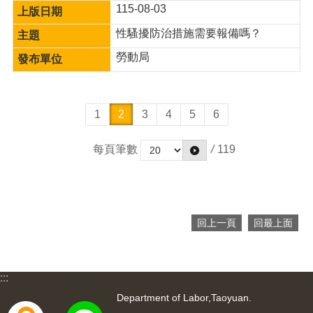
115-08-03
性騷擾防治措施需要報備嗎？
勞動局
1
2
3
4
5
6
每頁筆數
/
119
回上一頁
回最上面
:::
Department of Labor,Taoyuan.