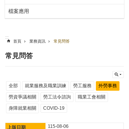
搜
訊
檔案應用
息
尋
公
告
認
:::
識
首頁
業務資訊
常見問答
勞
動
常見問答
局
機
關
通
全部
就業服務及職業訓練
勞工服務
外勞事務
訊
錄
勞資爭議相關
勞工法令諮詢
職業工會相關
業
身障就業相關
COVID-19
務
資
訊
115-08-06