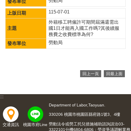
勞動局
網
站
115-07-01
導
覽
外籍移工聘僱許可期間屆滿還需出
國1日才能再入國工作嗎?其後續服
市
務費之收費標準為何?
政
信
勞動局
箱
常
見
問
回上一頁
回最上面
題
桃
園
:::
市
Department of Labor,Taoyuan.
入
口
330206 桃園市桃園區縣府路1號3、4樓
網
勞動法令或勞工托兒措施補助諮詢請洽03-
交通資訊
桃園市府Line
站
3322101分機6804-6806；勞資爭議調解業務