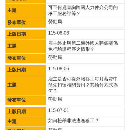
便
可至何處查詢跨國人力仲介公司的
民
移工服務評等？
服
勞動局
務
115-08-06
政
府
雇主終止與第二類外國人聘僱關係
資
免行驗證程序之情形？
訊
勞動局
公
開
115-08-06
檔
雇主是否可從外籍移工每月薪資中
案
預先扣留相關費用？其給付方式為
應
何？
用
勞動局
回
115-07-01
首
頁
如何檢舉非法逃逸移工？