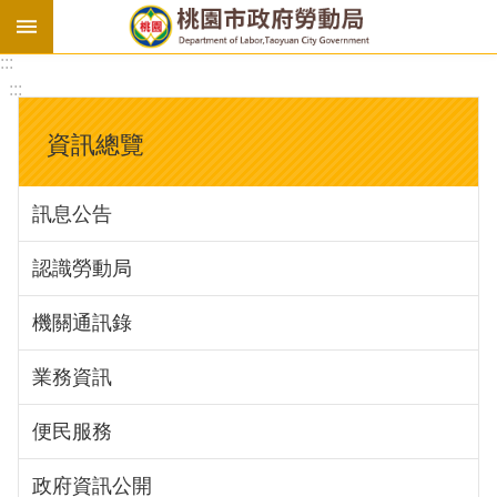
:::
勞
:::
基
法
資訊總覽
勞
資
訊息公告
會
議
認識勞動局
庇
護
機關通訊錄
工
場
業務資訊
進
便民服務
階
政府資訊公開