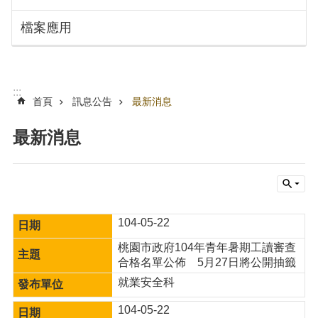
搜
訊
檔案應用
息
尋
公
告
認
:::
識
首頁
訊息公告
最新消息
勞
動
最新消息
局
機
關
通
訊
104-05-22
錄
桃園市政府104年青年暑期工讀審查
業
合格名單公佈 5月27日將公開抽籤
務
就業安全科
資
訊
104-05-22