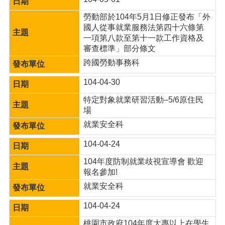
網
勞動部於104年5月1日修正發布「外
站
國人從事就業服務法第四十六條第
安
一項第八款至第十一款工作資格及
全
審查標準」部分條文
政
跨國勞動事務科
策
104-04-30
隱
私
特定對象就業研習活動–5/6原住民
權
場
政
就業安全科
策
104-04-24
政
府
104年度防制就業歧視宣導會 歡迎
網
報名參加!
站
就業安全科
資
料
104-04-24
開
放
桃園市政府104年度大專以上在學生