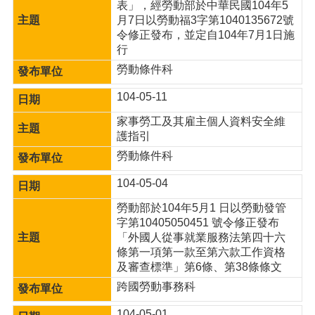
網
表」，經勞動部於中華民國104年5
站
月7日以勞動福3字第1040135672號
導
令修正發布，並定自104年7月1日施
覽
行
勞動條件科
市
政
104-05-11
信
箱
家事勞工及其雇主個人資料安全維
護指引
常
勞動條件科
見
問
104-05-04
題
勞動部於104年5月1 日以勞動發管
桃
字第10405050451 號令修正發布
園
「外國人從事就業服務法第四十六
市
條第一項第一款至第六款工作資格
入
及審查標準」第6條、第38條條文
口
跨國勞動事務科
網
站
104-05-01