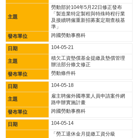
便
勞動部於104年5月22日修正發布
民
「製造業特定製程與特殊時程行業
服
及接續聘僱重新招募案定期查核基
務
準」
跨國勞動事務科
政
府
104-05-21
資
訊
積欠工資墊償基金提繳及墊償管理
公
辦法部分條文修正
開
勞動條件科
檔
104-05-18
案
應
雇主聘僱外國專業人員申請案件網
用
路申辦實施計畫
跨國勞動事務科
回
首
104-05-14
頁
「勞工退休金月提繳工資分級