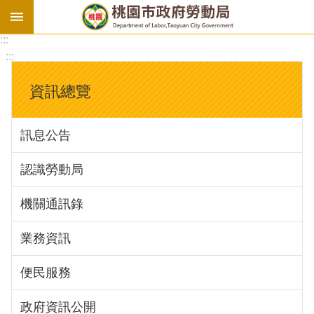
:::
勞
:::
基
法
資訊總覽
勞
資
訊息公告
會
議
認識勞動局
庇
護
機關通訊錄
工
場
業務資訊
進
便民服務
階
政府資訊公開