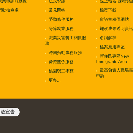
就業職訓服務處
法規資訊
線上報名(課程資訊
勞動檢查處
常見問答
檔案下載
勞動條件服務
會議室租借網站
身障就業服務
施政成果透明資訊
職業災害勞工關懷服
名詞解釋
務
檔案應用專區
跨國勞動事務服務
新住民專區New
Immigrants Area
勞資關係服務
最高負責人職場霸
桃園勞工學苑
申訴
更多...
開放宣告