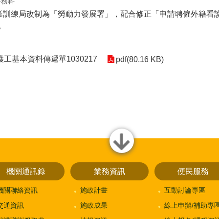
事務科
業訓練局改制為「勞動力發展署」，配合修正「申請聘僱外籍看
。
工基本資料傳遞單1030217
pdf(80.16 KB)
close
機關通訊錄
業務資訊
便民服務
機關聯絡資訊
施政計畫
互動討論專區
交通資訊
施政成果
線上申辦/補助專