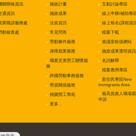
機關聯絡資訊
施政計畫
互動討論專區
交通資訊
施政成果
線上申辦/補助專
就業職訓服務處
法規資訊
線上報名(課程資訊
勞動檢查處
常見問答
檔案下載
勞動條件服務
會議室租借網站
身障就業服務
施政成果透明資訊
職業災害勞工關懷服
名詞解釋
務
檔案應用專區
跨國勞動事務服務
新住民專區New
Immigrants Area
勞資關係服務
最高負責人職場霸
桃園勞工學苑
申訴
更多...