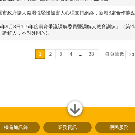
園市政府擴大職場性騷擾被害人心理支持網絡，新增3處合作據
15年9月8日115年度勞資爭議調解委員暨調解人教育訓練」（第
、調解人，不對外開放)。
1
2
3
4
...
38
每頁筆數
close
機關通訊錄
業務資訊
便民服務