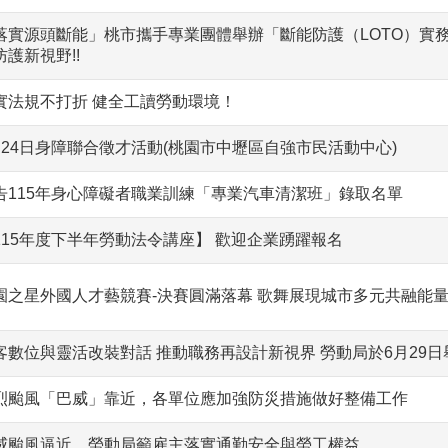
落實源頭斷能」桃市攜手專業團體舉辦「斷能防護（LOTO）實
防護新視野!!
實法規不打折 健全工讀勞動環境！
月24日身障聯合徵才活動(桃園市中壢區自強市民活動中心)
告115年身心障礙者職業訓練「專業汽車清潔班」錄取名單
115年度下半年勞動法令講座】 歡迎企業踴躍報名
園之星外國人才藝競賽-決賽圓滿落幕 歌舞展現城市多元共融能
客數位與靈活改裝對話 推動職務再設計新視界 勞動局於6月29
烈颱風「巴威」靠近，各單位應加強防災措施做好整備工作
威颱風逼近，勞動局籲雇主落實通勤安全與勞工權益