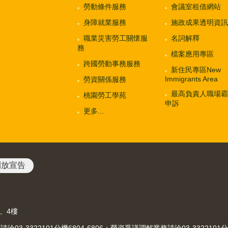
勞動條件服務
會議室租借網站
身障就業服務
施政成果透明資訊
職業災害勞工關懷服
名詞解釋
務
檔案應用專區
跨國勞動事務服務
新住民專區New
Immigrants Area
勞資關係服務
最高負責人職場霸
桃園勞工學苑
申訴
更多...
開放宣告
3、4樓