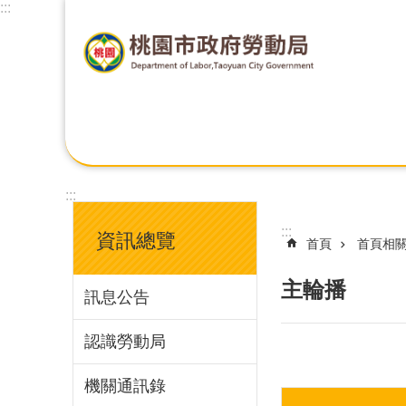
:::
:::
:::
資訊總覽
首頁
首頁相
主輪播
訊息公告
認識勞動局
機關通訊錄