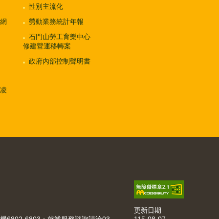
性別主流化
網
勞動業務統計年報
石門山勞工育樂中心
修建營運移轉案
政府內部控制聲明書
凌
更新日期
115-08-07