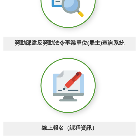
網
站
安
全
政
策
勞動部違反勞動法令事業單位(雇主)查詢系統
隱
私
權
政
策
政
府
網
站
資
料
線上報名（課程資訊）
開
放