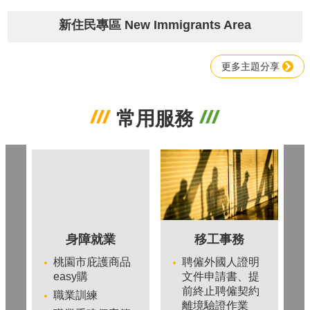
宣
告
新住民專區 New Immigrants Area
更多主題分享
常用服務
身障就業
移工事務
桃園市庇護商品
聘僱外國人證明
easy購
文件申請書、提
前終止聘僱契約
職業訓練
離境驗證作業