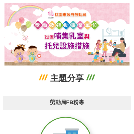
便
民
服
務
政
府
資
訊
公
開
主題分享
檔
案
應
用
勞動局FB粉專
回
首
頁