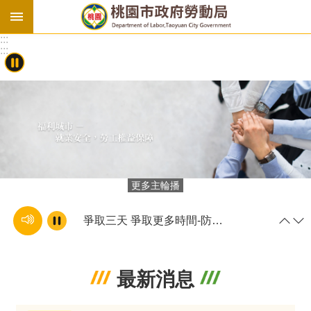
跳到主要內容區塊
:::
勞
:::
基
法
勞
資
會
議
庇
更多主輪播
護
工
場
爭取三天 爭取更多時間-防災計畫篇
進
最新消息
階