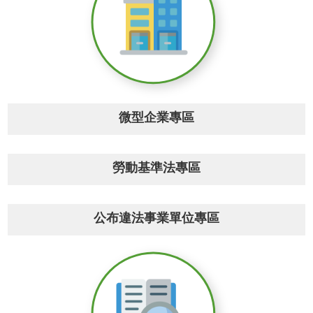
網
站
導
覽
市
政
信
箱
微型企業專區
常
見
勞動基準法專區
問
題
桃
公布違法事業單位專區
園
市
入
口
網
站