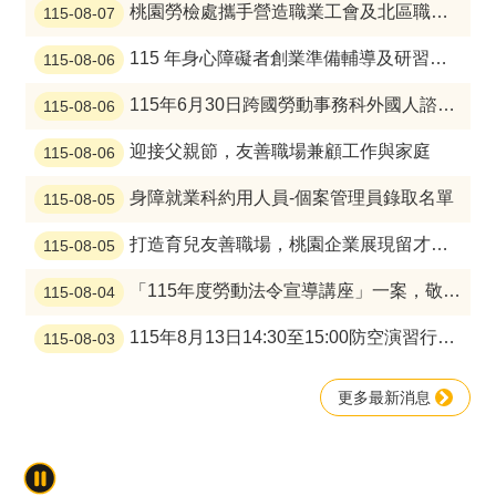
搜
桃園勞檢處攜手營造職業工會及北區職安促進會締結安全伙伴，跨域合作守護工安，共築璀璨宜居桃園
115-08-07
訊
息
尋
115 年身心障礙者創業準備輔導及研習計畫課程開跑囉，歡迎踴躍參加！
115-08-06
公
告
115年6月30日跨國勞動事務科外國人諮詢服務人員(越南語)面試結果
115-08-06
認
迎接父親節，友善職場兼顧工作與家庭
115-08-06
識
勞
身障就業科約用人員-個案管理員錄取名單
115-08-05
動
局
打造育兒友善職場，桃園企業展現留才新作為
115-08-05
機
「115年度勞動法令宣導講座」一案，敬邀本市各事業單位踴躍參加！
關
115-08-04
通
115年8月13日14:30至15:00防空演習行網降速演練，請預為因應，詳洽NCC官網
訊
115-08-03
錄
更多最新消息
業
務
資
訊