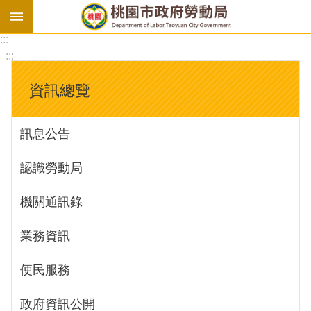
:::
勞
:::
基
法
資訊總覽
勞
資
訊息公告
會
議
認識勞動局
庇
護
機關通訊錄
工
場
業務資訊
進
便民服務
階
政府資訊公開