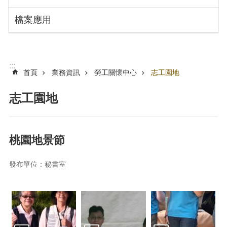
搜
訊
檔案應用
息
尋
公
告
認
:::
識
首頁
業務資訊
勞工關懷中心
志工園地
勞
動
志工園地
局
機
關
桃園地景節
通
訊
發布單位：秘書室
錄
業
務
資
訊