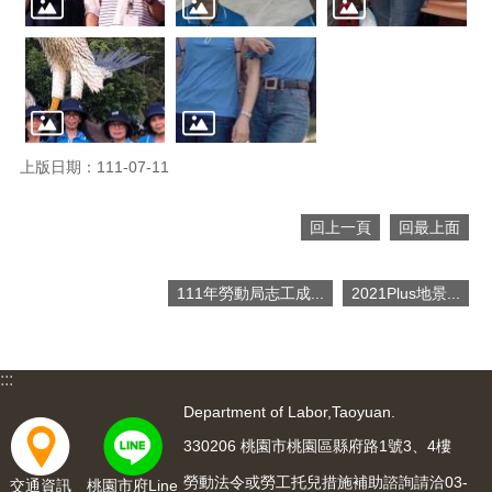
便
民
服
務
政
府
上版日期：111-07-11
資
訊
公
回上一頁
回最上面
開
檔
111年勞動局志工成...
2021Plus地景...
案
應
用
:::
回
Department of Labor,Taoyuan.
首
330206 桃園市桃園區縣府路1號3、4樓
頁
勞動法令或勞工托兒措施補助諮詢請洽03-
交通資訊
桃園市府Line