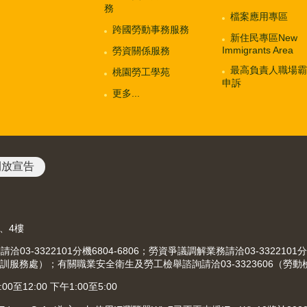
務
檔案應用專區
跨國勞動事務服務
新住民專區New
Immigrants Area
勞資關係服務
最高負責人職場霸
桃園勞工學苑
申訴
更多...
開放宣告
3、4樓
-3322101分機6804-6806；勞資爭議調解業務請洽03-3322101分
（就業職訓服務處）；有關職業安全衛生及勞工檢舉諮詢請洽03-3323606（勞
12:00 下午1:00至5:00