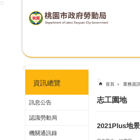
:::
:::
:::
資訊總覽
首頁
業務資
志工園地
訊息公告
認識勞動局
2021Plus地
機關通訊錄