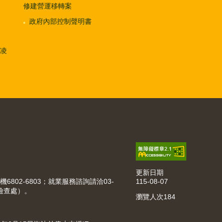
修建營運移轉案
政府內部控制聲明書
凌
更新日期
115-08-07
機6802-6803；就業服務諮詢請洽03-
動檢查處）。
瀏覽人次
184