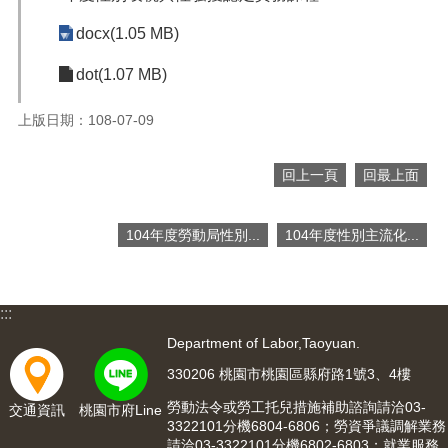
便
docx(1.05 MB)
民
服
dot(1.07 MB)
務
政
上版日期：108-07-09
府
資
回上一頁
回最上面
訊
公
開
104年度勞動局性別...
104年度性別主流化...
檔
案
應
:::
用
Department of Labor,Taoyuan.
回
330206 桃園市桃園區縣府路1號3、4樓
首
勞動法令或勞工托兒措施補助諮詢請洽03-
交通資訊
桃園市府Line
頁
3322101分機6804-6806；勞資爭議調解業務
請洽03-3322101分機6802-6803；就業服務