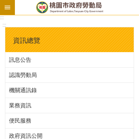
:::
勞
:::
基
法
資訊總覽
勞
資
訊息公告
會
議
認識勞動局
庇
護
機關通訊錄
工
場
業務資訊
進
便民服務
階
政府資訊公開