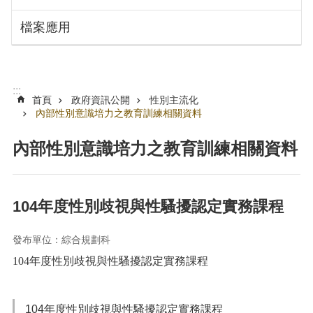
搜
訊
檔案應用
息
尋
公
告
認
:::
識
首頁
政府資訊公開
性別主流化
勞
內部性別意識培力之教育訓練相關資料
動
局
內部性別意識培力之教育訓練相關資料
機
關
通
104年度性別歧視與性騷擾認定實務課程
訊
錄
發布單位：綜合規劃科
業
104年度性別歧視與性騷擾認定實務課程
務
資
訊
104年度性別歧視與性騷擾認定實務課程