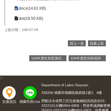
便
docx(14.61 KB)
民
服
dot(18.50 KB)
務
政
上版日期：108-07-09
府
資
回上一頁
回最上面
訊
公
開
105年度性別意識培...
104年度性別歧視與...
檔
案
應
:::
用
Department of Labor,Taoyuan.
回
330206 桃園市桃園區縣府路1號3、4樓
首
勞動法令或勞工托兒措施補助諮詢請洽03-
交通資訊
桃園市府Line
頁
3322101分機6804-6806；勞資爭議調解業務
請洽03-3322101分機6802-6803；就業服務