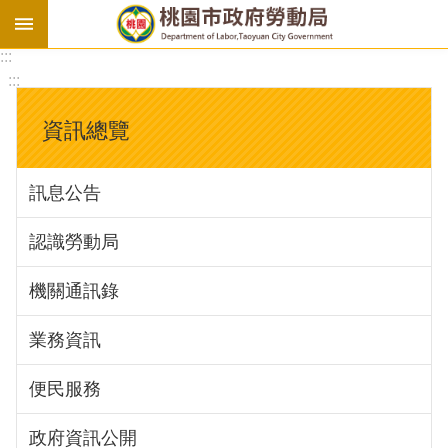
:::
勞
:::
基
法
資訊總覽
勞
資
訊息公告
會
議
認識勞動局
庇
護
機關通訊錄
工
場
業務資訊
進
便民服務
階
政府資訊公開