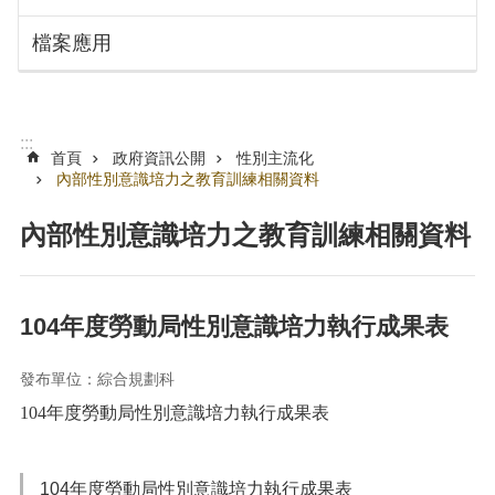
搜
訊
檔案應用
息
尋
公
告
認
:::
識
首頁
政府資訊公開
性別主流化
勞
內部性別意識培力之教育訓練相關資料
動
局
內部性別意識培力之教育訓練相關資料
機
關
通
104年度勞動局性別意識培力執行成果表
訊
錄
發布單位：綜合規劃科
業
104年度勞動局性別意識培力執行成果表
務
資
訊
104年度勞動局性別意識培力執行成果表