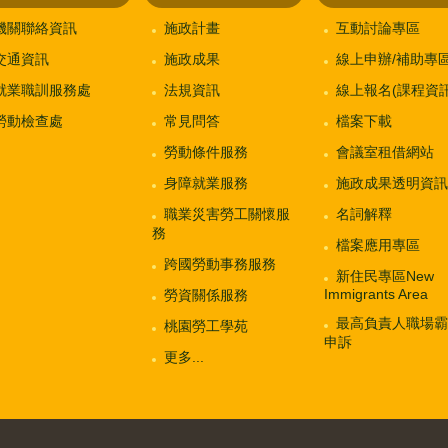
機關聯絡資訊
施政計畫
互動討論專區
交通資訊
施政成果
線上申辦/補助專
就業職訓服務處
法規資訊
線上報名(課程資訊
勞動檢查處
常見問答
檔案下載
勞動條件服務
會議室租借網站
身障就業服務
施政成果透明資訊
職業災害勞工關懷服
名詞解釋
務
檔案應用專區
跨國勞動事務服務
新住民專區New
Immigrants Area
勞資關係服務
最高負責人職場霸
桃園勞工學苑
申訴
更多...