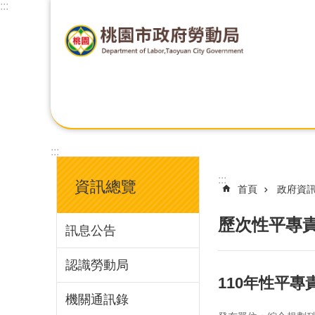
:::
:::
:::
資訊總覽
首頁
政府資
歷次性平專
訊息公告
認識勞動局
110年性平
機關通訊錄