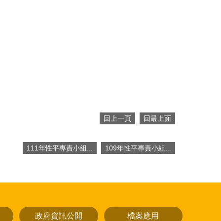
回上一頁
回最上面
111年性平專責小組...
109年性平專責小組...
政府資訊公開
檔案應用