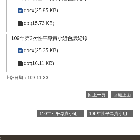
便
docx(25.85 KB)
民
服
dot(15.73 KB)
務
政
109年第2次性平專責小組會議紀錄
府
資
docx(25.35 KB)
訊
dot(16.11 KB)
公
開
上版日期：109-11-30
檔
案
應
回上一頁
回最上面
用
110年性平專責小組...
108年性平專責小組...
回
首
頁
:::