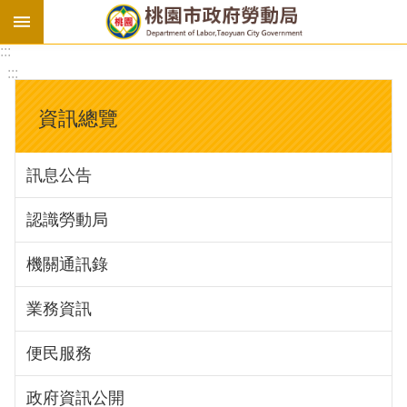
:::
勞
:::
基
法
資訊總覽
勞
資
訊息公告
會
議
認識勞動局
庇
護
機關通訊錄
工
場
業務資訊
進
便民服務
階
政府資訊公開