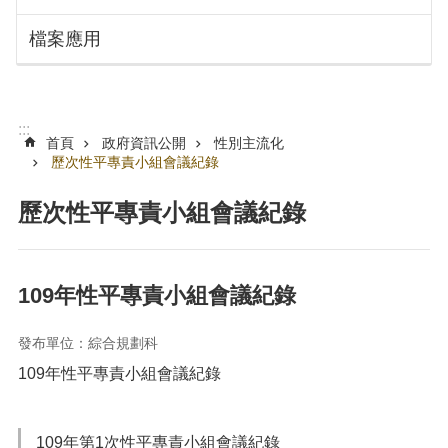
搜
訊
檔案應用
息
尋
公
告
認
:::
識
首頁
政府資訊公開
性別主流化
勞
歷次性平專責小組會議紀錄
動
局
歷次性平專責小組會議紀錄
機
關
通
109年性平專責小組會議紀錄
訊
錄
發布單位：綜合規劃科
業
109年性平專責小組會議紀錄
務
資
訊
109年第1次性平專責小組會議紀錄