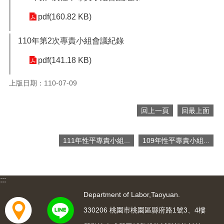
便
pdf(160.82 KB)
民
服
務
110年第2次專責小組會議紀錄
政
pdf(141.18 KB)
府
資
上版日期：110-07-09
訊
公
回上一頁
回最上面
開
檔
111年性平專責小組...
109年性平專責小組...
案
應
用
:::
回
Department of Labor,Taoyuan.
首
頁
330206 桃園市桃園區縣府路1號3、4樓