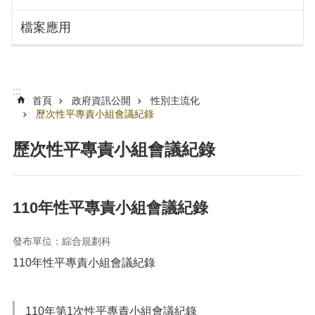
搜
訊
檔案應用
息
尋
公
告
認
:::
識
首頁
政府資訊公開
性別主流化
勞
歷次性平專責小組會議紀錄
動
局
歷次性平專責小組會議紀錄
機
關
通
110年性平專責小組會議紀錄
訊
錄
發布單位：綜合規劃科
業
110年性平專責小組會議紀錄
務
資
訊
110年第1次性平專責小組會議紀錄