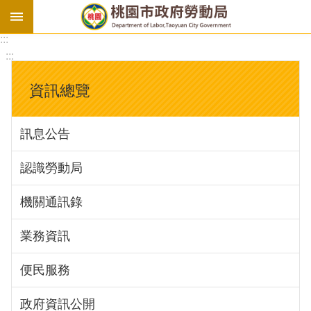
:::
勞
:::
基
法
資訊總覽
勞
資
訊息公告
會
議
認識勞動局
庇
護
機關通訊錄
工
場
業務資訊
進
便民服務
階
政府資訊公開