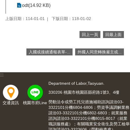
便
odt(14.92 KB)
民
服
上版日期：114-01-01
下版日期：118-01-02
務
政
回上一頁
回最上面
府
資
入國或接續通報表單-...
外國人同意轉換雇主或...
訊
公
開
:::
檔
案
Department of Labor,Taoyuan.
應
330206 桃園市桃園區縣府路1號3、4樓
用
勞動法令或勞工托兒措施補助諮詢請洽03-
交通資訊
桃園市府Line
回
3322101分機6804-6806；勞資爭議調解業務
請洽03-3322101分機6802-6803；就業服務
首
諮詢請洽03-3322101分機8015-8017（就業
頁
職訓服務處）；有關職業安全衛生及勞工檢舉
諮詢請洽03-3323606（勞動檢查處）。