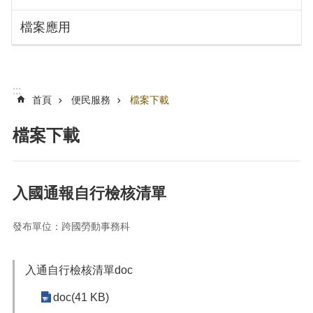
搜
訊
檔案應用
息
尋
公
告
認
:::
識
首頁
便民服務
檔案下載
勞
動
檔案下載
局
機
關
入國通報自行檢核清單
通
訊
發布單位：跨國勞動事務科
錄
業
務
入通自行檢核清單doc
資
doc(41 KB)
訊