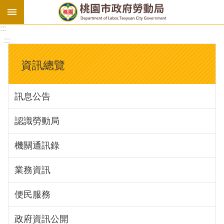
:::
勞
:::
基
法
資訊總覽
勞
資
訊息公告
會
議
認識勞動局
庇
護
機關通訊錄
工
場
業務資訊
進
便民服務
階
政府資訊公開