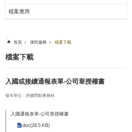
搜
訊
檔案應用
息
尋
公
告
認
:::
識
首頁
便民服務
檔案下載
勞
動
檔案下載
局
機
關
入國或接續通報表單-公司章授權書
通
訊
發布單位：跨國勞動事務科
錄
業
務
入國通報表單-公司章授權書
資
doc(28.5 KB)
訊