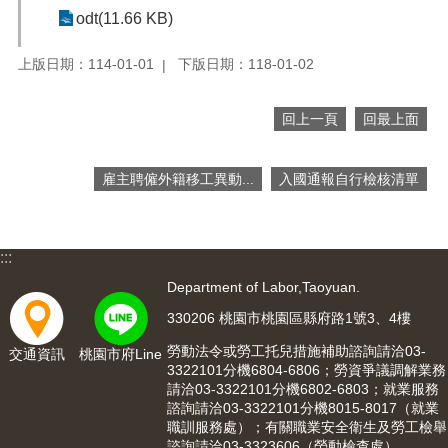
便
odt(11.66 KB)
民
服
上版日期：114-01-01
下版日期：118-01-02
務
政
回上一頁
回最上面
府
資
雇主聘僱外籍移工異動...
入國通報自行檢核清單
訊
公
開
:::
檔
案
Department of Labor,Taoyuan.
應
330206 桃園市桃園區縣府路1號3、4樓
用
勞動法令或勞工托兒措施補助諮詢請洽03-
交通資訊
桃園市府Line
回
3322101分機6804-6806；勞資爭議調解業務
請洽03-3322101分機6802-6803；就業服務
首
諮詢請洽03-3322101分機8015-8017（就業
頁
職訓服務處）；有關職業安全衛生及勞工檢舉
諮詢請洽03-3323606（勞動檢查處）。