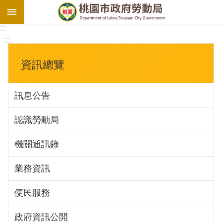
:::
勞
:::
基
法
資訊總覽
勞
資
訊息公告
會
議
認識勞動局
庇
護
機關通訊錄
工
場
業務資訊
進
便民服務
階
政府資訊公開