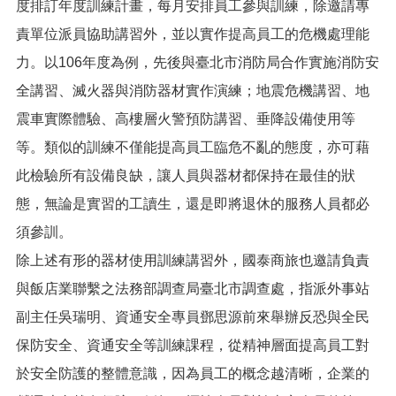
網
度排訂年度訓練計畫，每月安排員工參與訓練，除邀請專
站
責單位派員協助講習外，並以實作提高員工的危機處理能
導
覽
力。以106年度為例，先後與臺北市消防局合作實施消防安
全講習、滅火器與消防器材實作演練；地震危機講習、地
市
政
震車實際體驗、高樓層火警預防講習、垂降設備使用等
信
箱
等。類似的訓練不僅能提高員工臨危不亂的態度，亦可藉
此檢驗所有設備良缺，讓人員與器材都保持在最佳的狀
常
見
態，無論是實習的工讀生，還是即將退休的服務人員都必
問
須參訓。
題
除上述有形的器材使用訓練講習外，國泰商旅也邀請負責
桃
園
與飯店業聯繫之法務部調查局臺北市調查處，指派外事站
市
副主任吳瑞明、資通安全專員鄧思源前來舉辦反恐與全民
入
口
保防安全、資通安全等訓練課程，從精神層面提高員工對
網
於安全防護的整體意識，因為員工的概念越清晰，企業的
站