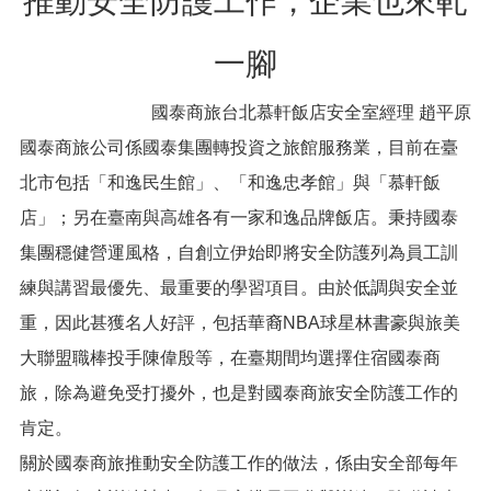
推動安全防護工作，企業也來軋
便
民
一腳
服
務
國泰商旅台北慕軒飯店安全室經理 趙平原
政
國泰商旅公司係國泰集團轉投資之旅館服務業，目前在臺
府
資
北市包括「和逸民生館」、「和逸忠孝館」與「慕軒飯
訊
店」；另在臺南與高雄各有一家和逸品牌飯店。秉持國泰
公
開
集團穩健營運風格，自創立伊始即將安全防護列為員工訓
檔
練與講習最優先、最重要的學習項目。由於低調與安全並
案
重，因此甚獲名人好評，包括華裔NBA球星林書豪與旅美
應
用
大聯盟職棒投手陳偉殷等，在臺期間均選擇住宿國泰商
旅，除為避免受打擾外，也是對國泰商旅安全防護工作的
回
肯定。
首
頁
關於國泰商旅推動安全防護工作的做法，係由安全部每年