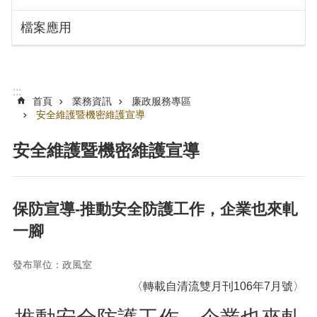
搜
訊
檔案應用
息
尋
公
告
認
:::
識
首頁
業務資訊
廉政服務專區
勞
安全維護暨機密維護宣導
動
局
安全維護暨機密維護宣導
機
關
通
保防宣導-推動安全防護工作，企業也來軋
訊
一腳
錄
業
發布單位：政風室
務
〈轉載自清流雙月刊106年7月號〉
資
訊