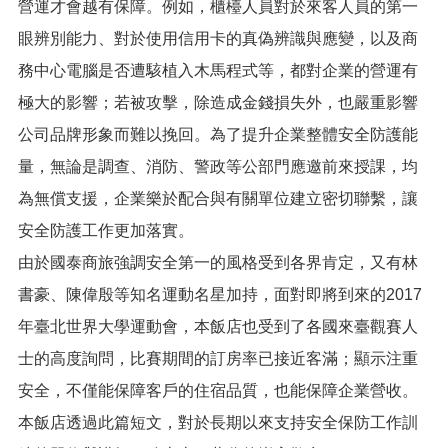
營運才會越有保障。例如，櫃檯人員對於來客人員的第一
網
眼辨別能力、對於使用信用卡的真偽辨識與應變，以及商
站
安
務中心電腦是否遭駭植入木馬程式等，都對企業的營運有
全
極大的影響；若被攻擊，除造成金錢損失外，也嚴重影響
政
策
公司品牌形象而難以挽回。為了提升企業整體安全防護能
量，無論是調查、消防、警政等公部門應邀前來授課，均
隱
私
為無償支援，企業樂於配合與有關單位建立密切聯繫，讓
權
安全防護工作更加落實。
政
策
由於國泰商旅強調安全第一的風格受到各界肯定，又有林
政
書豪、陳偉殷等知名運動名星加持，面對即將到來的2017
府
年臺北世界大學運動會，本飯店也受到了各國來臺觀賽人
網
站
士的高度詢問，比賽期間的訂房率已接近客滿；顯示注重
資
安全，不僅能保障客戶的住宿品質，也能保障企業營收。
料
開
本飯店透過此篇短文，對於長期以來支持安全保防工作訓
放