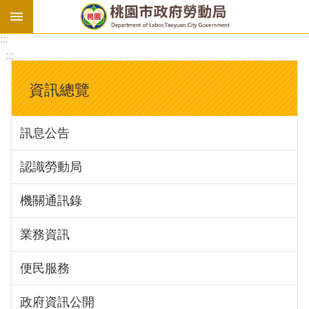
:::
勞
:::
基
法
資訊總覽
勞
資
訊息公告
會
議
認識勞動局
庇
護
機關通訊錄
工
場
業務資訊
進
便民服務
階
政府資訊公開