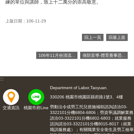
練的單位與講師，致上十二萬分的崇高敬意。
宣
告
上版日期：106-11-29
回上一頁
回最上面
106年11月份清流...
保防宣導-體育賽事恐...
:::
Department of Labor,Taoyuan.
330206 桃園市桃園區縣府路1號3、4樓
勞動法令或勞工托兒措施補助諮詢請洽03-
交通資訊
桃園市府Line
3322101分機6804-6806；勞資爭議調解業務
請洽03-3322101分機6802-6803；就業服務
諮詢請洽03-3322101分機8015-8017（就業
職訓服務處）；有關職業安全衛生及勞工檢舉