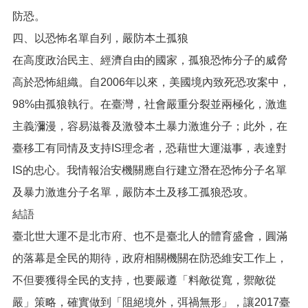
防恐。
四、以恐怖名單自列，嚴防本土孤狼
在高度政治民主、經濟自由的國家，孤狼恐怖分子的威脅
高於恐怖組織。自2006年以來，美國境內致死恐攻案中，
98%由孤狼執行。在臺灣，社會嚴重分裂並兩極化，激進
主義瀰漫，容易滋養及激發本土暴力激進分子；此外，在
臺移工有同情及支持IS理念者，恐藉世大運滋事，表達對
IS的忠心。我情報治安機關應自行建立潛在恐怖分子名單
及暴力激進分子名單，嚴防本土及移工孤狼恐攻。
結語
臺北世大運不是北市府、也不是臺北人的體育盛會，圓滿
的落幕是全民的期待，政府相關機關在防恐維安工作上，
不但要獲得全民的支持，也要嚴遵「料敵從寬，禦敵從
嚴」策略，確實做到「阻絕境外，弭禍無形」，讓2017臺