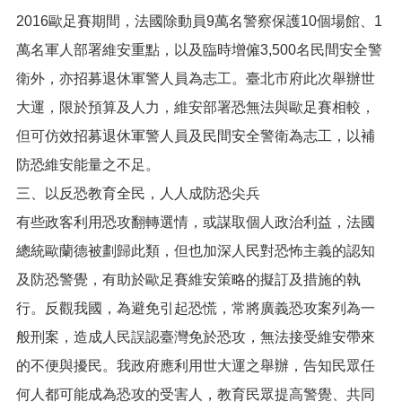
2016歐足賽期間，法國除動員9萬名警察保護10個場館、1
萬名軍人部署維安重點，以及臨時增僱3,500名民間安全警
衛外，亦招募退休軍警人員為志工。臺北市府此次舉辦世
大運，限於預算及人力，維安部署恐無法與歐足賽相較，
但可仿效招募退休軍警人員及民間安全警衛為志工，以補
防恐維安能量之不足。
三、以反恐教育全民，人人成防恐尖兵
有些政客利用恐攻翻轉選情，或謀取個人政治利益，法國
總統歐蘭德被劃歸此類，但也加深人民對恐怖主義的認知
及防恐警覺，有助於歐足賽維安策略的擬訂及措施的執
行。反觀我國，為避免引起恐慌，常將廣義恐攻案列為一
般刑案，造成人民誤認臺灣免於恐攻，無法接受維安帶來
的不便與擾民。我政府應利用世大運之舉辦，告知民眾任
何人都可能成為恐攻的受害人，教育民眾提高警覺、共同