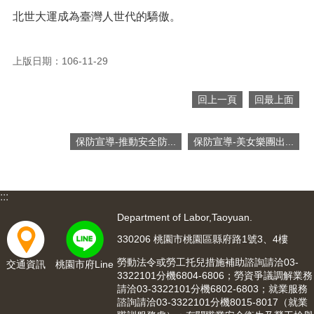
北世大運成為臺灣人世代的驕傲。
上版日期：106-11-29
回上一頁
回最上面
保防宣導-推動安全防...
保防宣導-美女樂團出...
:::
Department of Labor,Taoyuan.
330206 桃園市桃園區縣府路1號3、4樓
勞動法令或勞工托兒措施補助諮詢請洽03-
交通資訊
桃園市府Line
3322101分機6804-6806；勞資爭議調解業務
請洽03-3322101分機6802-6803；就業服務
諮詢請洽03-3322101分機8015-8017（就業