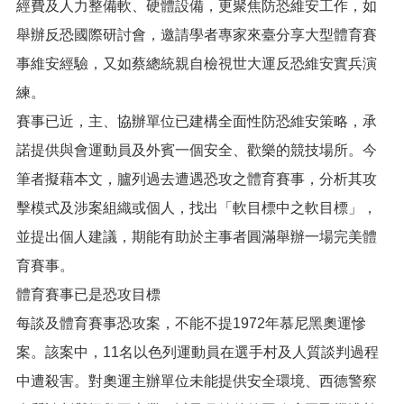
網
經費及人力整備軟、硬體設備，更聚焦防恐維安工作，如
站
舉辦反恐國際研討會，邀請學者專家來臺分享大型體育賽
導
覽
事維安經驗，又如蔡總統親自檢視世大運反恐維安實兵演
練。
市
政
賽事已近，主、協辦單位已建構全面性防恐維安策略，承
信
箱
諾提供與會運動員及外賓一個安全、歡樂的競技場所。今
筆者擬藉本文，臚列過去遭遇恐攻之體育賽事，分析其攻
常
見
擊模式及涉案組織或個人，找出「軟目標中之軟目標」，
問
並提出個人建議，期能有助於主事者圓滿舉辦一場完美體
題
育賽事。
桃
園
體育賽事已是恐攻目標
市
每談及體育賽事恐攻案，不能不提1972年慕尼黑奧運慘
入
口
案。該案中，11名以色列運動員在選手村及人質談判過程
網
中遭殺害。對奧運主辦單位未能提供安全環境、西德警察
站