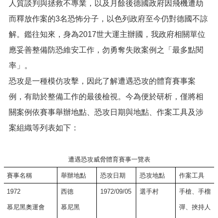
人質談判與拯救不專業，以及月餘後德國政府因飛機遭劫
網
而釋放作案的3名恐怖分子，以色列政府至今仍對德國不諒
站
安
解。鑑往知來，身為2017世大運主辦國，我政府相關單位
全
應妥善整備防恐維安工作，勿勇奪失敗案例之「最多點閱
政
策
率」。
恐攻是一種模仿攻擊，因此了解遭遇恐攻的體育賽事案
隱
私
例，有助於整備工作的最後檢視。今為便於研析，僅將相
權
關案例依賽事舉辦地點、恐攻日期與地點、作案工具及涉
政
策
案組織等列表如下：
政
府
遭遇恐攻威脅體育賽事一覽表
網
站
賽事名稱
舉辦地點
恐攻日期
恐攻地點
作案工具
資
1972
西德
1972/09/05
選手村
手槍、手榴
料
開
慕尼黑奧運會
慕尼黑
彈、挾持人
放