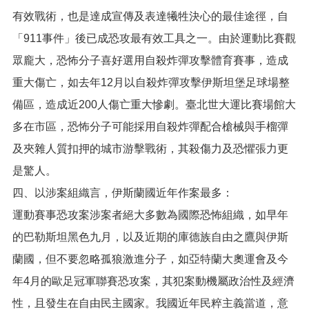
有效戰術，也是達成宣傳及表達犧牲決心的最佳途徑，自
「911事件」後已成恐攻最有效工具之一。由於運動比賽觀
眾龐大，恐怖分子喜好選用自殺炸彈攻擊體育賽事，造成
重大傷亡，如去年12月以自殺炸彈攻擊伊斯坦堡足球場整
備區，造成近200人傷亡重大慘劇。臺北世大運比賽場館大
多在市區，恐怖分子可能採用自殺炸彈配合槍械與手榴彈
及夾雜人質扣押的城市游擊戰術，其殺傷力及恐懼張力更
是驚人。
四、以涉案組織言，伊斯蘭國近年作案最多：
運動賽事恐攻案涉案者絕大多數為國際恐怖組織，如早年
的巴勒斯坦黑色九月，以及近期的庫德族自由之鷹與伊斯
蘭國，但不要忽略孤狼激進分子，如亞特蘭大奧運會及今
年4月的歐足冠軍聯賽恐攻案，其犯案動機屬政治性及經濟
性，且發生在自由民主國家。我國近年民粹主義當道，意