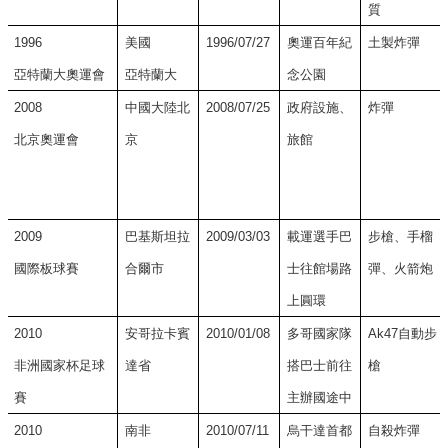
質
宣
告
1996
美國
1996/07/27
奧運百年紀
土製炸彈
亞特蘭大奧運會
亞特蘭大
念公園
2008
中國大陸北
2008/07/25
政府設施、
炸彈
北京奧運會
京
旅館
2009
巴基斯坦拉
2009/03/03
載運選手巴
步槍、手榴
國際板球賽
合爾市
士往館場路
彈、火箭炮
上圓環
2010
安哥拉卡賓
2010/01/08
多哥國家隊
Ak47
自動步
非洲國家杯足球
達省
搭巴士前往
槍
賽
主辦國途中
2010
南非
2010/07/11
烏干達首都
自殺炸彈