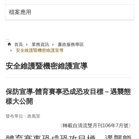
搜
訊
檔案應用
息
尋
公
告
認
:::
識
首頁
業務資訊
廉政服務專區
勞
安全維護暨機密維護宣導
動
局
安全維護暨機密維護宣導
機
關
通
保防宣導-體育賽事恐成恐攻目標－遇襲態
訊
樣大公開
錄
業
發布單位：政風室
務
〈轉載自清流雙月刊106年7月號〉
資
訊