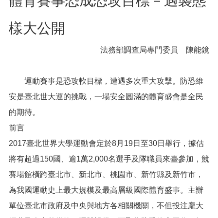
體育賽事恐成恐攻目標－遇襲態
便
民
樣大公開
服
務
法務部調查局專門委員 陳能鏡
政
府
資
運動賽事是恐攻軟目標，遭遇多次重大攻擊。防恐維
訊
安是臺北世大運的挑戰，一場安全圓滿的體育盛會是全民
公
開
的期待。
檔
前言
案
2017臺北世界大學運動會定於8月19日至30日舉行，據估
應
用
將有超過150國、逾1萬2,000名選手及隊職員來臺參加，競
賽場館橫跨臺北市、新北市、桃園市、新竹縣及新竹市，
回
為我國運動史上最大規模及最高層級國際體育盛事。主辦
首
頁
單位臺北市政府及中央與地方各相關機關，不但投注龐大