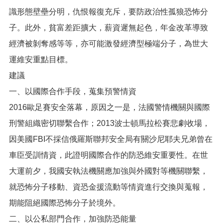
識形態壁壘分明，仇恨報復充斥，要防政治性孤狼恐怖分
子。此外，貧富差距擴大，薪資遲無起色，年金改革導致
經濟被剝奪感等等，亦可能激發經濟型極端分子，為世大
運維安重點目標。
建議
一、以國際合作手段，蒐集預警情資
2016歐足賽安全落幕，原因之一是，法國警情機關與國際
刑警組織密切聯繫合作；2013波士頓馬拉松賽悲劇收場，
因美國FBI不採信俄羅斯聯邦安全局有關沙尼耶夫兄弟曾在
車臣受訓情資，此證明國際合作的防恐維安重要性。在世
大運前夕，我國安執法機關應加強與外國對等機關聯繫，
就恐怖分子移動、資恐金援流動等情資進行交換與蒐報，
期能阻絕國際恐怖分子於境外。
二、以公私部門合作，加強防恐能量