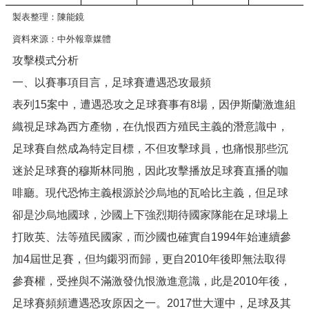
製表整理：陳能鏡
資料來源：中外報章媒體
攻擊模式分析
一、以賽事項目言，足球賽遭遇恐攻最頻
表列15案中，遭遇恐攻之足球賽事有8場，因伊斯蘭激進組
織視足球為西方產物，在仇恨西方殖民主義的潛意識中，
足球賽自然成為特定目標，不但攻擊球員，也痛恨那些沉
迷於足球賽的穆斯林同胞，因此攻擊播放足球賽直播的咖
啡廳。現代恐怖主義根源於沙烏地的瓦哈比主義，但足球
卻是沙烏地國球，沙國上下強烈期待國家隊能在足球場上
打敗英、法等殖民國家，而沙國也確實自1994年始連續參
加4屆世足賽，但均鎩羽而歸，更自2010年後即無法取得
參賽權，受挫與不滿激發仇恨激進意識，此是2010年後，
足球賽頻頻遭遇恐攻原因之一。2017世大運中，足球及其