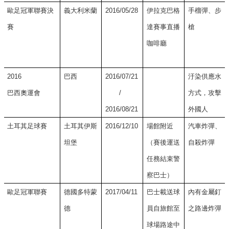
歐足冠軍聯賽決
義大利米蘭
2016/05/28
伊拉克巴格
手榴彈、步
賽
達賽事直播
槍
咖啡廳
2016
巴西
2016/07/21
汙染供應水
巴西奧運會
/
方式，攻擊
2016/08/21
外國人
土耳其足球賽
土耳其伊斯
2016/12/10
場館附近
汽車炸彈、
坦堡
（賽後運送
自殺炸彈
任務結束警
察巴士）
歐足冠軍聯賽
德國多特蒙
2017/04/11
巴士載送球
內有金屬釘
德
員自旅館至
之路邊炸彈
球場路途中