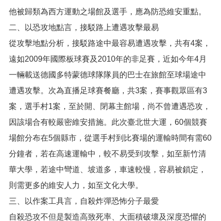
他被歸類為西方運動之場館及選手，應為防恐維安重點。
二、以恐攻地點言，接駁路上遭遇攻擊最易
從攻擊地點分析，接駁路途中最容易遭遇攻擊，共有4案，
遠如2009年國際板球賽及2010年的非足賽，近如今年4月
一輛載送德國多特蒙德球隊隊員的巴士在旅館至球場途中
遭遇攻擊。次為直播足球賽餐廳，共3案，賽事觀眾區有3
案，選手村1案，至於開、閉幕主館場，尚不曾遭遇恐攻，
因該場合有較嚴密維安措施。此次臺北世大運，60個競賽
場館分布在5個縣市，從選手村到比賽場的運輸時間有需60
分鐘者，若在高速運輸中，較不易受到攻擊，如至新竹清
華大學，若途中彎道、坡道多，車速較慢，容易被鎖定，
則需更多的維安人力，如至文化大學。
三、以作案工具言，自殺炸彈恐怖分子最愛
自殺恐攻不但是製造高致死率、大面積破壞及深度恐懼的