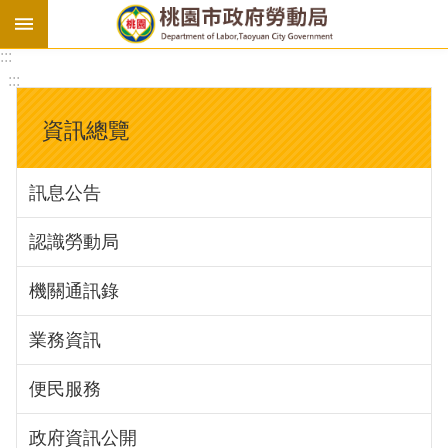
:::
勞
:::
基
法
資訊總覽
勞
資
訊息公告
會
議
認識勞動局
庇
護
機關通訊錄
工
場
業務資訊
進
便民服務
階
政府資訊公開