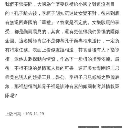
我們不禁要問，大國為什麼要送禮給小國？難道沒有目
的？孔子離去後，季桓子明知沉迷於女樂不對，後來到底
有無退回齊國的「重禮」？答案是否定的。女樂駿馬的享
受，都是顯而易見的，其實，還有更值得我們警惕的隱微
企圖。這名樂師肯定不是仰慕孔子而專程來送行，一定負
有特定任務。表面上看似友誼相送，其實幕後有人下指導
棋，派他去刺探動向情資，作為下一步棋的指導依據。最
後，不得不說的是情蒐人員的可畏，這群美女樂團絕非只
靠美色誘人的娛樂工具，魯公、季桓子只見傾城之艷麗表
象，那裡想得到其骨子裡是訓練有素的傾國刺客與情報團
隊呢?
上版日期：106-11-29