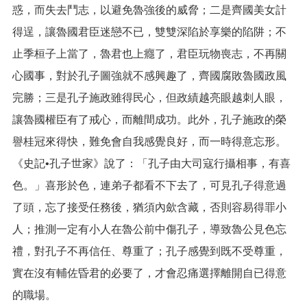
惑，而失去鬥志，以避免魯強後的威脅；二是齊國美女計
得逞，讓魯國君臣迷戀不已，雙雙深陷於享樂的陷阱；不
止季桓子上當了，魯君也上癮了，君臣玩物喪志，不再關
心國事，對於孔子圖強就不感興趣了，齊國腐敗魯國政風
完勝；三是孔子施政雖得民心，但政績越亮眼越刺人眼，
讓魯國權臣有了戒心，而離間成功。此外，孔子施政的榮
譽桂冠來得快，難免會自我感覺良好，而一時得意忘形。
《史記•孔子世家》說了：「孔子由大司寇行攝相事，有喜
色。」喜形於色，連弟子都看不下去了，可見孔子得意過
了頭，忘了接受任務後，猶須內歛含藏，否則容易得罪小
人；推測一定有小人在魯公前中傷孔子，導致魯公見色忘
禮，對孔子不再信任、尊重了；孔子感覺到既不受尊重，
實在沒有輔佐昏君的必要了，才會忍痛選擇離開自已得意
的職場。