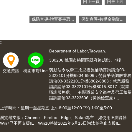
回上一頁
回最上面
保防宣導-體育賽事恐...
保防宣導-共構金融資...
:::
Department of Labor,Taoyuan.
330206 桃園市桃園區縣府路1號3、4樓
勞動法令或勞工托兒措施補助諮詢請洽03-
交通資訊
桃園市府Line
3322101分機6804-6806；勞資爭議調解業務
請洽03-3322101分機6802-6803；就業服務
諮詢請洽03-3322101分機8015-8017（就業
職訓服務處）；有關職業安全衛生及勞工檢舉
諮詢請洽03-3323606（勞動檢查處）。
上班時間：星期一至星期五 上午8:00至12:00 下午1:00至5:00
瀏覽器支援：Chrome、Firefox、Edge、Safari為主，如使用IE瀏覽器
Win7已不再支援IE，Win10將於2022年6月15日淘汰並停止支援IE。