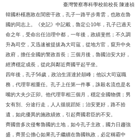
臺灣警察專科學校前校長 陳連禎
便
民
韓國朴槿惠敗在閨密干政，孔子一路平步青雲，也敗在魯
服
國的同志上。《史記》中記載，魯定公10年，孔子已過天
務
命之年，受命出任治理中都，一年後，政績斐然；不久調
政
府
升為司空，又迅速被提拔為大司寇，從地方官，竄升中央
資
政府，擔任全國的警政首長；三個月後，魯國治安大好，
訊
公
經濟穩定成長，從此與鄰近齊國平起平坐。
開
四年後，孔子56歲，政治生涯達於顛峰；他以大司寇職
檔
務，代理宰相重任。孔子上任第一件事，誅殺名流也是名
案
嘴的大夫少正卯。他代理宰相三個月，穩定全國物價；男
應
用
女有別、分途行走，人人循規蹈矩；治安更好，路不拾
遺，如此優異的施政績效，引起齊國君臣的不安。
回
首
齊國曾多次侵奪魯國的土地，如今孔子主政，國力日趨強
頁
盛，齊景公擔心如果孔子繼續在魯國執政，必定稱霸中