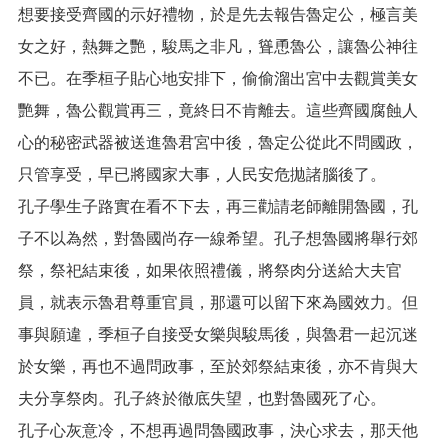
想要接受齊國的示好禮物，於是先去報告魯定公，極言美
網
女之好，熱舞之艷，駿馬之非凡，聳恿魯公，讓魯公神往
站
安
不已。在季桓子貼心地安排下，偷偷溜出宮中去觀賞美女
全
艷舞，魯公觀賞再三，竟終日不肯離去。這些齊國腐蝕人
政
策
心的秘密武器被送進魯君宮中後，魯定公從此不問國政，
隱
只管享受，早已將國家大事，人民安危拋諸腦後了。
私
孔子學生子路實在看不下去，再三勸請老師離開魯國，孔
權
政
子不以為然，對魯國尚存一線希望。孔子想魯國將舉行郊
策
祭，祭祀結束後，如果依照禮儀，將祭肉分送給大夫官
政
員，就表示魯君尊重官員，那還可以留下來為國效力。但
府
事與願違，季桓子自接受女樂與駿馬後，與魯君一起沉迷
網
站
於女樂，再也不過問政事，至於郊祭結束後，亦不肯與大
資
料
夫分享祭肉。孔子終於徹底失望，也對魯國死了心。
開
孔子心灰意冷，不想再過問魯國政事，決心求去，那天他
放