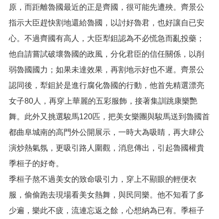
網
原，而距離魯國最近的正是齊國，很可能先遭殃。齊景公
站
導
指示大臣趕快割地還給魯國，以討好魯君，也好讓自已安
覽
心。不過齊國有高人，大臣犁鉏認為不必慌急而亂投藥；
市
他自請嘗試破壞魯國的政風，分化君臣的信任關係，以削
政
弱魯國國力；如果未達效果，再割地示好也不遲。齊景公
信
箱
認同後，犁鉏於是進行腐化魯國的行動，他首先精選漂亮
常
女子80人，再穿上華麗的五彩服飾，接著集訓跳康樂艷
見
舞。此外又挑選駿馬120匹，把美女樂團與駿馬送到魯國首
問
題
都曲阜城南的高門外公開展示，一時大為吸睛，再大肆公
演炒熱氣氛，更吸引路人圍觀，消息傳出，引起魯國權貴
桃
園
季桓子的好奇。
市
季桓子熬不過美女的致命吸引力，穿上不顯眼的輕便衣
入
口
服，偷偷跑去現場看美女熱舞，與民同樂。他不知看了多
網
少遍，樂此不疲，流連忘返之餘，心想納為已有。季桓子
站