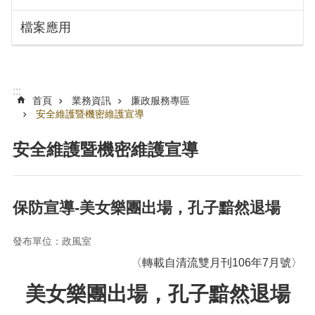
搜
訊
檔案應用
息
尋
公
告
認
:::
識
首頁
業務資訊
廉政服務專區
勞
安全維護暨機密維護宣導
動
局
安全維護暨機密維護宣導
機
關
通
保防宣導-美女樂團出場，孔子黯然退場
訊
錄
發布單位：政風室
業
〈轉載自清流雙月刊106年7月號〉
務
資
美女樂團出場，孔子黯然退場
訊