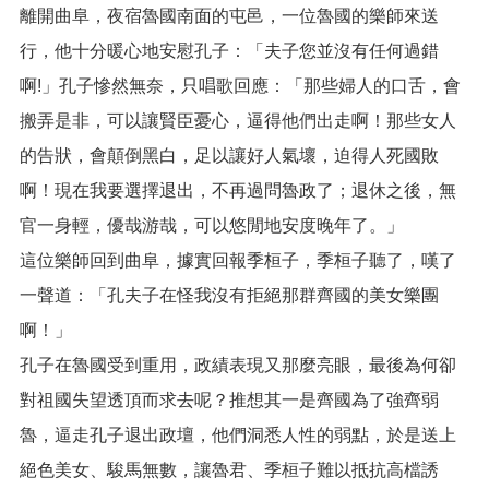
宣
離開曲阜，夜宿魯國南面的屯邑，一位魯國的樂師來送
告
行，他十分暖心地安慰孔子：「夫子您並沒有任何過錯
啊!」孔子慘然無奈，只唱歌回應：「那些婦人的口舌，會
搬弄是非，可以讓賢臣憂心，逼得他們出走啊！那些女人
的告狀，會顛倒黑白，足以讓好人氣壞，迫得人死國敗
啊！現在我要選擇退出，不再過問魯政了；退休之後，無
官一身輕，優哉游哉，可以悠閒地安度晚年了。」
這位樂師回到曲阜，據實回報季桓子，季桓子聽了，嘆了
一聲道：「孔夫子在怪我沒有拒絕那群齊國的美女樂團
啊！」
孔子在魯國受到重用，政績表現又那麼亮眼，最後為何卻
對祖國失望透頂而求去呢？推想其一是齊國為了強齊弱
魯，逼走孔子退出政壇，他們洞悉人性的弱點，於是送上
絕色美女、駿馬無數，讓魯君、季桓子難以抵抗高檔誘