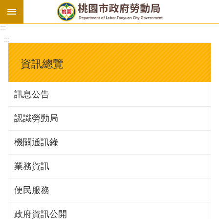
:::
勞
:::
基
法
資訊總覽
勞
資
訊息公告
會
議
認識勞動局
庇
護
機關通訊錄
工
場
業務資訊
進
便民服務
階
政府資訊公開