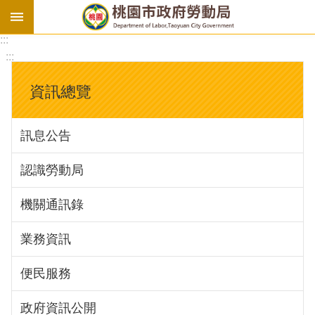
:::
勞
:::
基
法
資訊總覽
勞
資
訊息公告
會
議
認識勞動局
庇
護
機關通訊錄
工
場
業務資訊
進
便民服務
階
政府資訊公開