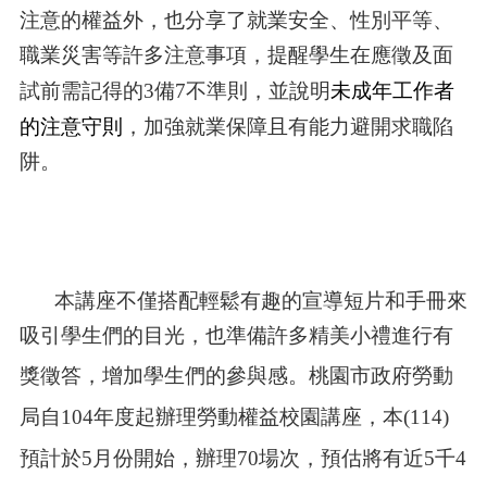
注意的權益外，也分享了就業安全、性別平等、
便
民
職業災害等許多注意事項，提醒學生在應徵及面
服
務
試前需記得的3備7不準則，並說明
未成年工作者
的注意守則
，加強就業保障且有能力避開求職陷
政
府
阱。
資
訊
公
開
檔
本講座不僅搭配輕鬆有趣的宣導短片和手冊來
案
應
吸引學生們的目光，也準備許多精美小禮進行有
用
獎徵答，增加學生們的參與感。
桃園市政府勞動
回
局自104年度起辦理勞動權益校園講座，本(114)
首
頁
預計於5月份開始，辦理70場次，預估將有近5千4