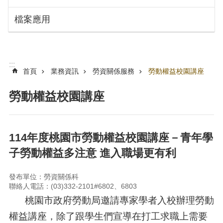
搜
訊
檔案應用
息
尋
公
告
認
:::
識
首頁
業務資訊
勞資關係服務
勞動權益校園講座
勞
動
勞動權益校園講座
局
機
關
114年度桃園市勞動權益校園講座－青年學
通
子勞動權益多注意 進入職場更有利
訊
錄
發布單位：勞資關係科
業
聯絡人電話：(03)332-2101#6802、6803
務
桃園市政府勞動局邀請專家學者入校辦理勞動
資
訊
權益講座，除了跟學生們宣導在打工求職上需要