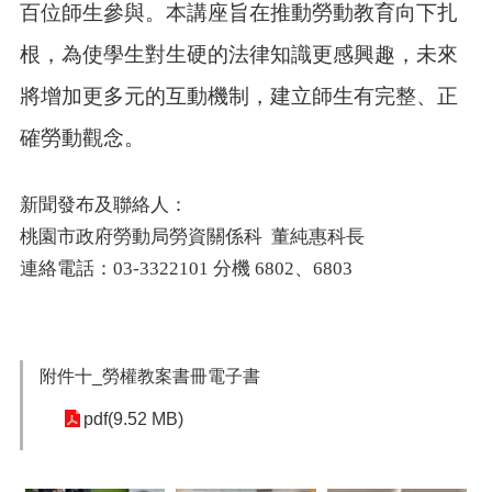
網
百位師生參與。
本講座旨在
推動勞動教育向下扎
站
導
根，為使學生對生硬的法律知識更感興趣
，未來
覽
將增加更多元的互動機制，建立師生有完整、正
市
確勞動觀念。
政
信
箱
新聞發布及聯絡人：
常
桃園市政府勞動局勞資關係科 董純惠科長
見
連絡電話：03-3322101 分機 6802、6803
問
題
桃
園
附件十_勞權教案書冊電子書
市
入
pdf(9.52 MB)
口
網
站