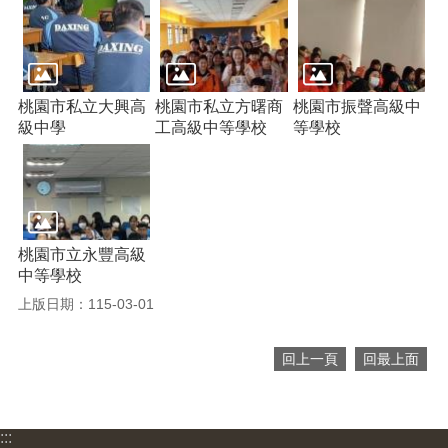
網
站
安
全
桃園市私立大興高
桃園市私立方曙商
桃園市振聲高級中
政
級中學
工高級中等學校
等學校
策
隱
私
權
政
桃園市立永豐高級
策
中等學校
政
上版日期：115-03-01
府
網
站
回上一頁
回最上面
資
料
開
:::
放