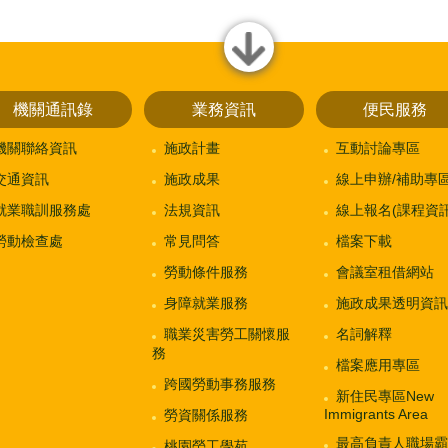
close
機關通訊錄
業務資訊
便民服務
機關聯絡資訊
施政計畫
互動討論專區
交通資訊
施政成果
線上申辦/補助專
就業職訓服務處
法規資訊
線上報名(課程資訊
勞動檢查處
常見問答
檔案下載
勞動條件服務
會議室租借網站
身障就業服務
施政成果透明資訊
職業災害勞工關懷服
名詞解釋
務
檔案應用專區
跨國勞動事務服務
新住民專區New
Immigrants Area
勞資關係服務
最高負責人職場霸
桃園勞工學苑