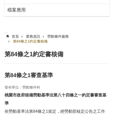
搜
訊
檔案應用
息
尋
公
告
認
:::
識
首頁
業務資訊
勞動條件服務
勞
第84條之1約定書核備
動
局
第84條之1約定書核備
機
關
通
第84條之1審查基準
訊
錄
發布單位：勞動條件科
業
桃園市政府核備勞動基準法第八十四條之一約定書審查基
務
準
資
訊
依勞動基準法第84條之1規定，經勞動部核定公告之工作