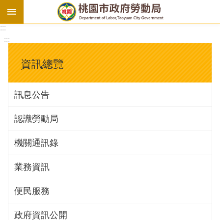
:::
勞
:::
基
法
資訊總覽
勞
資
訊息公告
會
議
認識勞動局
庇
護
機關通訊錄
工
場
業務資訊
進
便民服務
階
政府資訊公開