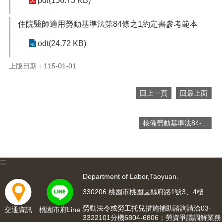
pdf(156.73 KB)
宣
告
住院醫師適用勞動基準法第84條之1約定書參考範本
odt(24.72 KB)
上版日期：115-01-01
回上一頁
回最上面
核備勞動基準法84-...
:::
Department of Labor,Taoyuan.
330206 桃園市桃園區縣府路1號3、4樓
勞動法令或勞工托兒措施補助諮詢請洽03-
交通資訊
桃園市府Line
3322101分機6804-6806；勞資爭議調解業務