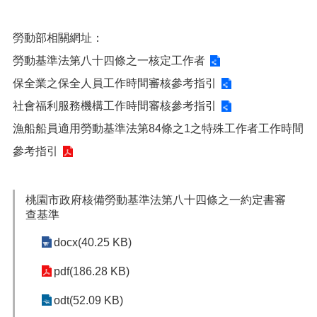
網
站
導
勞動部相關網址：
覽
勞動基準法第八十四條之一核定工作者
市
保全業之保全人員工作時間審核參考指引
政
信
社會福利服務機構工作時間審核參考指引
箱
漁船船員適用勞動基準法第84條之1之特殊工作者工作時間
常
參考指引
見
問
題
桃園市政府核備勞動基準法第八十四條之一約定書審
查基準
桃
園
docx(40.25 KB)
市
入
pdf(186.28 KB)
口
網
odt(52.09 KB)
站