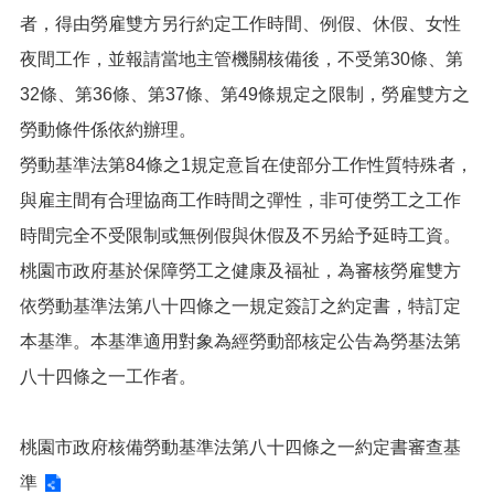
便
者，得由勞雇雙方另行約定工作時間、例假、休假、女性
民
夜間工作，並報請當地主管機關核備後，不受第30條、第
服
務
32條、第36條、第37條、第49條規定之限制，勞雇雙方之
勞動條件係依約辦理。
政
府
勞動基準法第84條之1規定意旨在使部分工作性質特殊者，
資
與雇主間有合理協商工作時間之彈性，非可使勞工之工作
訊
公
時間完全不受限制或無例假與休假及不另給予延時工資。
開
桃園市政府基於保障勞工之健康及福祉，為審核勞雇雙方
檔
依勞動基準法第八十四條之一規定簽訂之約定書，特訂定
案
應
本基準。本基準適用對象為經勞動部核定公告為勞基法第
用
八十四條之一工作者。
回
首
桃園市政府核備勞動基準法第八十四條之一約定書審查基
頁
準