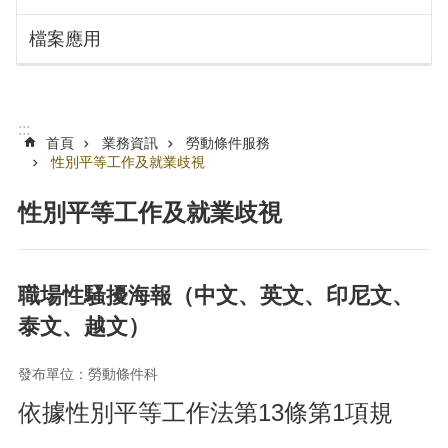
搜
訊
檔案應用
息
尋
公
告
認
:::
識
首頁
業務資訊
勞動條件服務
勞
性別平等工作及就業歧視
動
局
性別平等工作及就業歧視
機
關
通
職場性騷擾海報（中文、英文、印尼文、
訊
泰文、越文）
錄
業
發布單位：勞動條件科
務
資
依據性別平等工作法第13條第1項規
訊