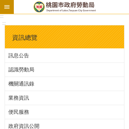
:::
勞
:::
基
法
資訊總覽
勞
資
訊息公告
會
議
認識勞動局
庇
護
機關通訊錄
工
場
業務資訊
進
便民服務
階
政府資訊公開