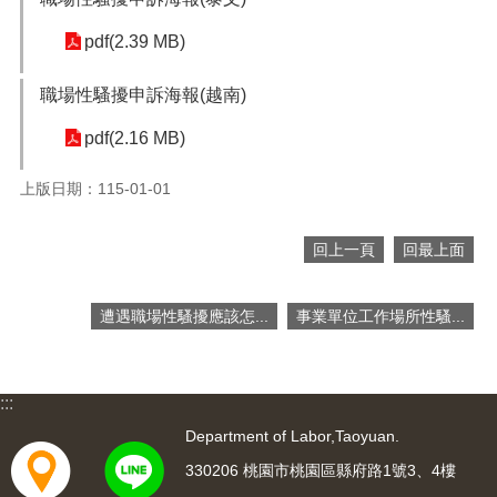
網
站
pdf(2.39 MB)
導
覽
職場性騷擾申訴海報(越南)
市
政
pdf(2.16 MB)
信
箱
上版日期：115-01-01
常
見
回上一頁
回最上面
問
題
遭遇職場性騷擾應該怎...
事業單位工作場所性騷...
桃
園
市
:::
入
口
Department of Labor,Taoyuan.
網
330206 桃園市桃園區縣府路1號3、4樓
站