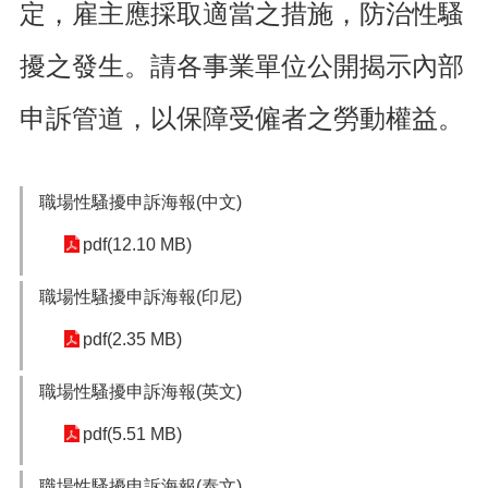
定，雇主應採取適當之措施，防治性騷
便
民
擾之發生。請各事業單位公開揭示內部
服
務
申訴管道，以保障受僱者之勞動權益。
政
府
資
訊
職場性騷擾申訴海報(中文)
公
開
pdf(12.10 MB)
檔
職場性騷擾申訴海報(印尼)
案
應
pdf(2.35 MB)
用
職場性騷擾申訴海報(英文)
回
首
pdf(5.51 MB)
頁
職場性騷擾申訴海報(泰文)