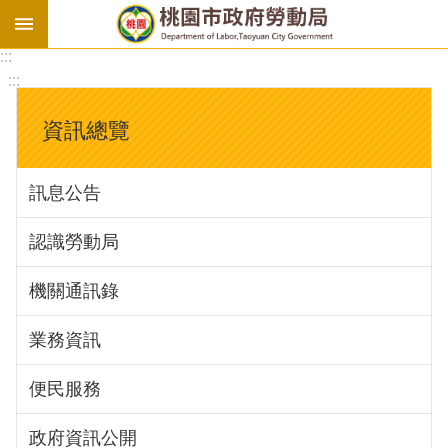
:::
勞
:::
基
法
資訊總覽
勞
資
訊息公告
會
議
認識勞動局
庇
護
機關通訊錄
工
場
業務資訊
進
便民服務
階
政府資訊公開