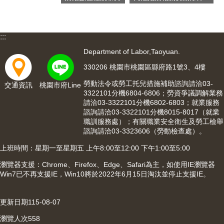
網
站
導
覽
:::
市
Department of Labor,Taoyuan.
政
330206 桃園市桃園區縣府路1號3、4樓
信
箱
勞動法令或勞工托兒措施補助諮詢請洽03-
交通資訊
桃園市府Line
3322101分機6804-6806；勞資爭議調解業務
常
請洽03-3322101分機6802-6803；就業服務
見
諮詢請洽03-3322101分機8015-8017（就業
職訓服務處）；有關職業安全衛生及勞工檢舉
問
諮詢請洽03-3323606（勞動檢查處）。
題
上班時間：星期一至星期五 上午8:00至12:00 下午1:00至5:00
桃
園
瀏覽器支援：Chrome、Firefox、Edge、Safari為主，如使用IE瀏覽器
市
Win7已不再支援IE，Win10將於2022年6月15日淘汰並停止支援IE。
入
口
更新日期
115-08-07
網
站
瀏覽人次
558