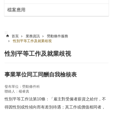
搜
訊
檔案應用
息
尋
公
告
認
:::
識
首頁
業務資訊
勞動條件服務
勞
性別平等工作及就業歧視
動
局
性別平等工作及就業歧視
機
關
通
事業單位同工同酬自我檢核表
訊
錄
發布單位：勞動條件科
聯絡人：楊睿真
業
務
性別平等工作法第10條：「雇主對受僱者薪資之給付，不
資
得因性別或性傾向而有差別待遇；其工作或價值相同者，
訊