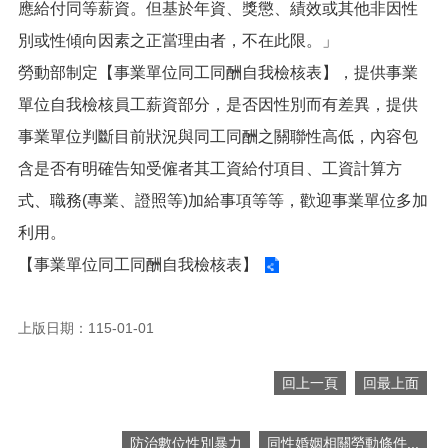
應給付同等薪資。但基於年資、獎懲、績效或其他非因性
便
民
別或性傾向因素之正當理由者，不在此限。」
服
勞動部制定【事業單位同工同酬自我檢核表】，提供事業
務
單位自我檢核員工薪資部分，是否因性別而有差異，提供
政
事業單位判斷目前狀況與同工同酬之關聯性高低，內容包
府
資
含是否有明確告知受僱者其工資給付項目、工資計算方
訊
式、職務(專業、證照等)加給事項等等，歡迎事業單位多加
公
開
利用。
檔
【事業單位同工同酬自我檢核表】
案
應
用
上版日期：115-01-01
回
回上一頁
回最上面
首
頁
防治數位性別暴力
同性婚姻相關勞動條件...