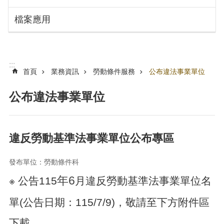
搜
訊
檔案應用
息
尋
公
告
認
:::
識
首頁
業務資訊
勞動條件服務
公布違法事業單位
勞
動
公布違法事業單位
局
機
關
違反勞動基準法事業單位公布專區
通
訊
發布單位：勞動條件科
錄
年6
※ 公告115
月違反勞動基準法事業單位名
業
務
單(公告日期：115/7/9)，敬請至下方附件區
資
訊
下載。