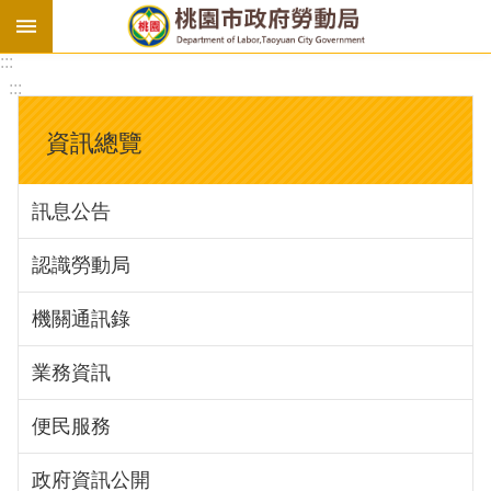
:::
勞
:::
基
法
資訊總覽
勞
資
訊息公告
會
議
認識勞動局
庇
護
機關通訊錄
工
場
業務資訊
進
便民服務
階
政府資訊公開