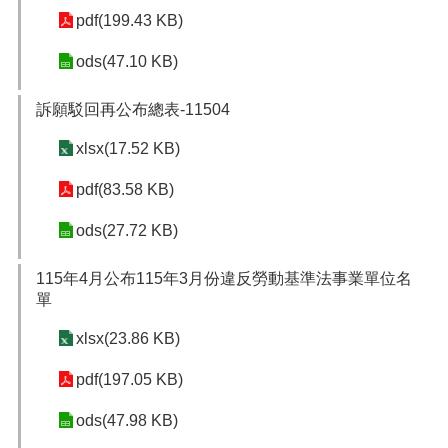
pdf(199.43 KB)
網
站
ods(47.10 KB)
安
全
訴願駁回再公布總表-11504
政
策
xlsx(17.52 KB)
隱
pdf(83.58 KB)
私
權
ods(27.72 KB)
政
策
115年4月公布115年3月份違反勞動基準法事業單位名
政
單
府
網
xlsx(23.86 KB)
站
資
pdf(197.05 KB)
料
開
ods(47.98 KB)
放