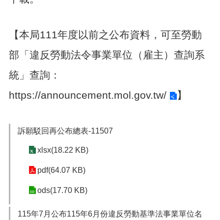
便
民
服
【本局111年度以前之公布資料，可至勞動
務
部「違反勞動法令事業單位（雇主）查詢系
政
府
統」查詢：
資
訊
https://announcement.mol.gov.tw/
】
公
開
檔
訴願駁回再公布總表-11507
案
應
xlsx(18.22 KB)
用
pdf(64.07 KB)
回
ods(17.70 KB)
首
頁
115年7月公布115年6月份違反勞動基準法事業單位名