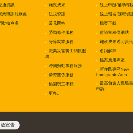
交通資訊
施政成果
線上申辦/補助專
就業職訓服務處
法規資訊
線上報名(課程資訊
勞動檢查處
常見問答
檔案下載
勞動條件服務
會議室租借網站
身障就業服務
施政成果透明資訊
職業災害勞工關懷服
名詞解釋
務
檔案應用專區
跨國勞動事務服務
新住民專區New
Immigrants Area
勞資關係服務
最高負責人職場霸
桃園勞工學苑
申訴
更多...
開放宣告