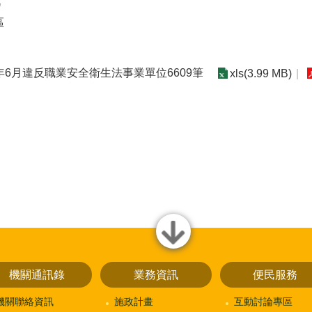
處
區
5年6月違反職業安全衛生法事業單位6609筆
xls(3.99 MB)
close
機關通訊錄
業務資訊
便民服務
機關聯絡資訊
施政計畫
互動討論專區