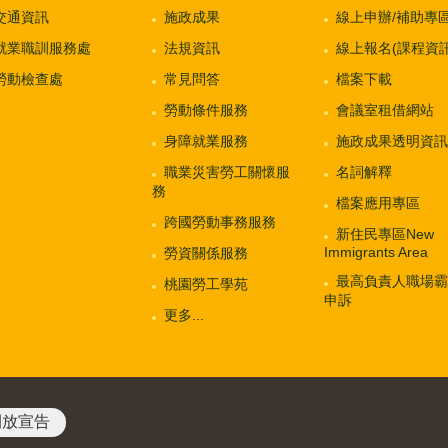
交通資訊
施政成果
線上申辦/補助專
就業職訓服務處
法規資訊
線上報名(課程資訊
勞動檢查處
常見問答
檔案下載
勞動條件服務
會議室租借網站
身障就業服務
施政成果透明資訊
職業災害勞工關懷服
名詞解釋
務
檔案應用專區
跨國勞動事務服務
新住民專區New
Immigrants Area
勞資關係服務
最高負責人職場霸
桃園勞工學苑
申訴
更多...
開放宣告