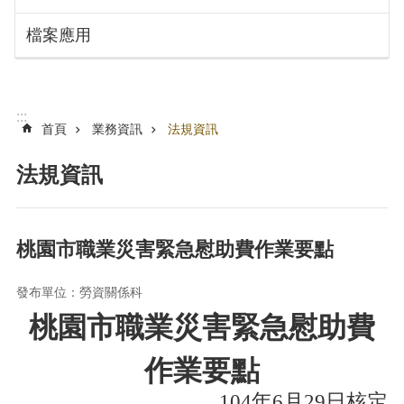
搜
訊
檔案應用
息
尋
公
告
認
:::
識
首頁
業務資訊
法規資訊
勞
動
法規資訊
局
機
關
桃園市職業災害緊急慰助費作業要點
通
訊
發布單位：勞資關係科
錄
桃園市職業災害緊急慰助費
業
務
作業要點
資
訊
104
年
6
月
29
日核定