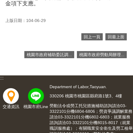
網
金項下支應。
站
導
覽
上版日期：104-06-29
市
政
回上一頁
回最上面
信
箱
桃園市政府補助委託調...
桃園市政府勞動局辦理...
常
見
問
:::
題
Department of Labor,Taoyuan.
桃
330206 桃園市桃園區縣府路1號3、4樓
園
市
勞動法令或勞工托兒措施補助諮詢請洽03-
交通資訊
桃園市府Line
入
3322101分機6804-6806；勞資爭議調解業務
口
請洽03-3322101分機6802-6803；就業服務
網
諮詢請洽03-3322101分機8015-8017（就業
站
職訓服務處）；有關職業安全衛生及勞工檢舉