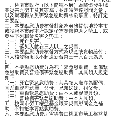
一、桃園市政府（以下簡稱本府）為關懷發生職
便
業災害之勞工及其家屬，並即時表達慰問之意，
民
以及辦理職業災害緊急慰助費核發事宜，特訂定
服
本要點。
務
二、本要點慰助費核發對象為勞務提供地於本市
或設籍本市經本府認定極需關懷協助之勞工，或
政
發生下列職業災害之勞工：
府
（一）死亡災害。
資
（二）罹災人數在三人以上之災害。
訊
三、本要點慰助費核發方式為現金或實物給付；
公
每人核發額度以不超過新台幣三千六百元為原
開
則。
四、本要點慰助費分為死亡緊急慰助費、重傷緊
檔
急慰助費及普通傷害緊急慰助費；其具領人規定
案
如下：
應
（一）死亡緊急慰助費：其具領人順序為配偶、
用
直系血親卑親屬、父母、兄弟姊妹、祖父母。
（二）重傷緊急慰助費：由本人或親屬具領。
回
（三）普通傷害緊急慰助費：由本人具領。
首
五、桃園市勞工權益基金職業災害慰問金之補
頁
助，不扣抵本要點慰助費。
六、本要點慰助費所需經費由桃園市勞工權益基