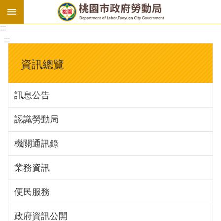
:::
勞
:::
基
法
資訊總覽
勞
資
訊息公告
會
議
認識勞動局
庇
護
機關通訊錄
工
場
業務資訊
進
便民服務
階
政府資訊公開