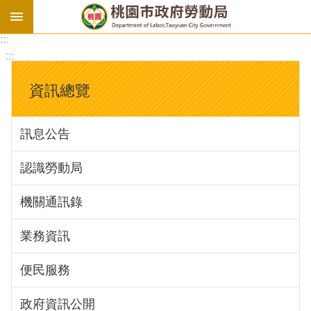
:::
勞
:::
基
法
資訊總覽
勞
資
訊息公告
會
議
認識勞動局
庇
護
機關通訊錄
工
場
業務資訊
進
便民服務
階
政府資訊公開