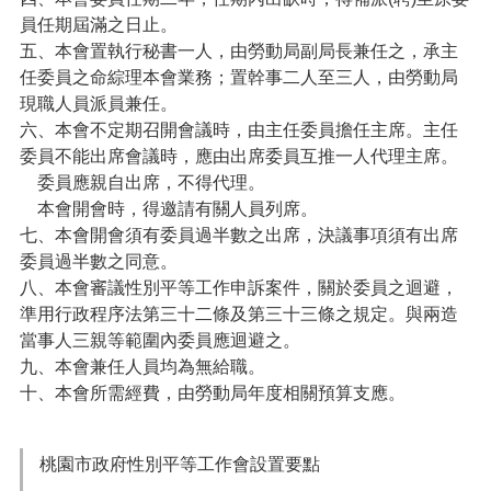
網
員任期屆滿之日止。
站
導
五、本會置執行秘書一人，由勞動局副局長兼任之，承主
覽
任委員之命綜理本會業務；置幹事二人至三人，由勞動局
現職人員派員兼任。
市
六、本會不定期召開會議時，由主任委員擔任主席。主任
政
委員不能出席會議時，應由出席委員互推一人代理主席。
信
箱
委員應親自出席，不得代理。
本會開會時，得邀請有關人員列席。
常
七、本會開會須有委員過半數之出席，決議事項須有出席
見
委員過半數之同意。
問
八、本會審議性別平等工作申訴案件，關於委員之迴避，
題
準用行政程序法第三十二條及第三十三條之規定。與兩造
桃
當事人三親等範圍內委員應迴避之。
園
九、本會兼任人員均為無給職。
市
十、本會所需經費，由勞動局年度相關預算支應。
入
口
網
桃園市政府性別平等工作會設置要點
站