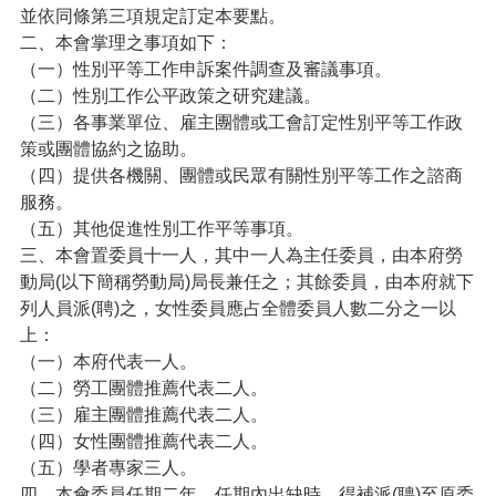
並依同條第三項規定訂定本要點。
便
二、本會掌理之事項如下：
民
服
（一）性別平等工作申訴案件調查及審議事項。
務
（二）性別工作公平政策之研究建議。
（三）各事業單位、雇主團體或工會訂定性別平等工作政
政
策或團體協約之協助。
府
（四）提供各機關、團體或民眾有關性別平等工作之諮商
資
訊
服務。
公
（五）其他促進性別工作平等事項。
開
三、本會置委員十一人，其中一人為主任委員，由本府勞
動局(以下簡稱勞動局)局長兼任之；其餘委員，由本府就下
檔
列人員派(聘)之，女性委員應占全體委員人數二分之一以
案
上：
應
用
（一）本府代表一人。
（二）勞工團體推薦代表二人。
回
（三）雇主團體推薦代表二人。
首
（四）女性團體推薦代表二人。
頁
（五）學者專家三人。
四、本會委員任期二年，任期內出缺時，得補派(聘)至原委