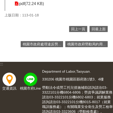
pdf(72.24 KB)
網
站
上版日期：113-01-18
安
全
政
回上一頁
回最上面
策
隱
桃園市政府處理違反勞...
桃園市政府勞動局約用...
私
權
政
:::
策
Department of Labor,Taoyuan.
政
府
330206 桃園市桃園區縣府路1號3、4樓
網
勞動法令或勞工托兒措施補助諮詢請洽03-
交通資訊
桃園市府Line
站
3322101分機6804-6806；勞資爭議調解業務
資
請洽03-3322101分機6802-6803；就業服務
料
諮詢請洽03-3322101分機8015-8017（就業
開
職訓服務處）；有關職業安全衛生及勞工檢舉
放
諮詢請洽03-3323606（勞動檢查處）。