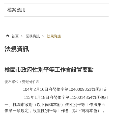
搜
訊
檔案應用
息
尋
公
告
認
:::
識
首頁
業務資訊
法規資訊
勞
動
法規資訊
局
機
關
桃園市政府性別平等工作會設置要點
通
訊
發布單位：勞動條件科
錄
104年2月16日府勞條字第1040009351號函訂定
業
務
113年1月18日府勞條字第1130014854號函修訂
資
一、桃園市政府（以下簡稱本府）依性別平等工作法第五
訊
條第一項規定，設置性別平等工作會（以下簡稱本會），