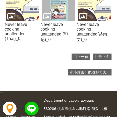
便
民
服
務
Never leave
Never leave
Never leave
cooking
cooking
cooking
政
unattended
unattended (印
unattended(越南
府
(Thai)_0
尼)_0
文)_0
資
訊
公
回上一頁
回最上面
開
檔
小小煙蒂可能引起大大...
案
應
用
:::
回
Department of Labor,Taoyuan.
首
頁
330206 桃園市桃園區縣府路1號3、4樓