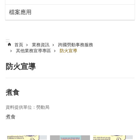
搜
訊
檔案應用
息
尋
公
告
認
:::
識
首頁
業務資訊
跨國勞動事務服務
勞
其他業務宣導專區
防火宣導
動
局
防火宣導
機
關
通
煮食
訊
錄
資料提供單位：勞動局
業
煮食
務
資
訊