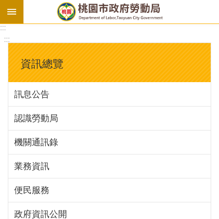
:::
勞
:::
基
法
資訊總覽
勞
資
訊息公告
會
議
認識勞動局
庇
護
機關通訊錄
工
場
業務資訊
進
便民服務
階
政府資訊公開