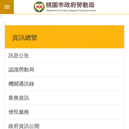
:::
勞
:::
基
法
資訊總覽
勞
資
訊息公告
會
議
認識勞動局
庇
護
機關通訊錄
工
場
業務資訊
進
便民服務
階
政府資訊公開