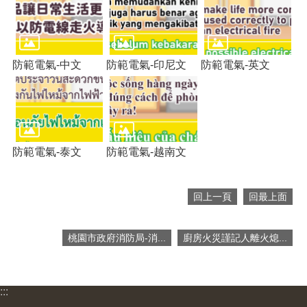
便
民
服
務
防範電氣-中文
防範電氣-印尼文
防範電氣-英文
政
府
資
訊
公
防範電氣-泰文
防範電氣-越南文
開
檔
案
回上一頁
回最上面
應
用
桃園市政府消防局-消...
廚房火災謹記人離火熄...
回
首
頁
:::