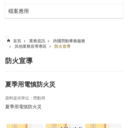
搜
訊
檔案應用
息
尋
公
告
認
:::
識
首頁
業務資訊
跨國勞動事務服務
勞
其他業務宣導專區
防火宣導
動
局
防火宣導
機
關
通
夏季用電慎防火災
訊
錄
資料提供單位：勞動局
業
夏季用電慎防火災
務
資
訊