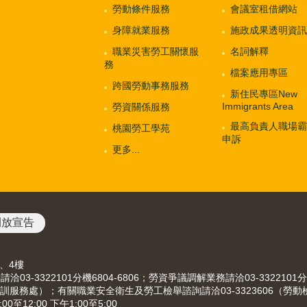
勞動條件服務
會議室租借網站
身障就業服務
施政成果透明資訊
職業災害勞工關懷服
名詞解釋
務
檔案應用專區
跨國勞動事務服務
新住民專區New
Immigrants Area
勞資關係服務
最高負責人職場霸
桃園勞工學苑
申訴
更多...
開放宣告
3、4樓
-3322101分機6804-6806；勞資爭議調解業務請洽03-3322101分
（就業職訓服務處）；有關職業安全衛生及勞工檢舉諮詢請洽03-3323606（勞
12:00 下午1:00至5:00