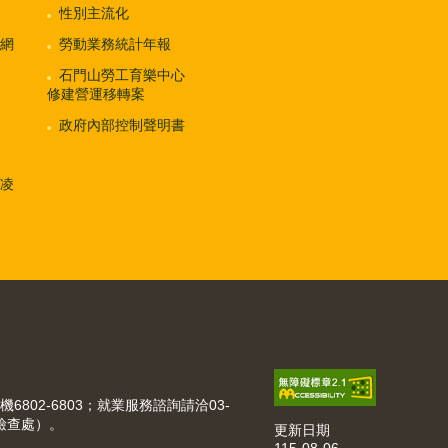
性別主流化
網
勞動業務統計年報
石門山勞工育樂中心
修建營運移轉案
政府內部控制聲明書
凌
機6802-6803；就業服務諮詢請洽03-
動檢查處）。
更新日期
115-08-06