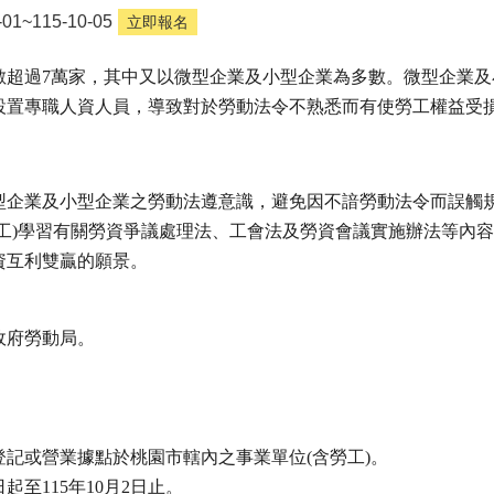
1~115-10-05
立即報名
數超過7萬家，其中又以微型企業及小型企業為多數。微型企業
設置專職人資人員，導致對於勞動法令不熟悉而有使勞工權益受
型企業及小型企業之勞動法遵意識，避免因不諳勞動法令而誤觸
勞工)學習有關勞資爭議處理法、工會法及勞資會議實施辦法等內
資互利雙贏的願景。
府勞動局。 
。
記或營業據點於桃園市轄內之事業單位(含勞工)。
至115年10月2日止。 