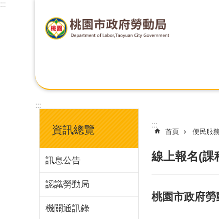
:::
:::
:::
資訊總覽
首頁
便民服
線上報名(課
訊息公告
認識勞動局
桃園市政府勞
機關通訊錄