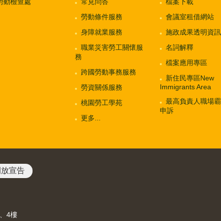
勞動檢查處
常見問答
檔案下載
勞動條件服務
會議室租借網站
身障就業服務
施政成果透明資訊
職業災害勞工關懷服
名詞解釋
務
檔案應用專區
跨國勞動事務服務
新住民專區New
Immigrants Area
勞資關係服務
最高負責人職場霸
桃園勞工學苑
申訴
更多...
開放宣告
3、4樓