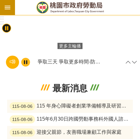
跳到主要內容區塊
:::
勞
:::
基
法
更多主輪播
勞
資
會
爭取三天 爭取更多時間-防災計畫篇
議
庇
護
最新消息
工
場
115 年身心障礙者創業準備輔導及研習計畫課程開跑囉，歡迎踴躍參加！
115-08-06
進
115年6月30日跨國勞動事務科外國人諮詢服務人員(越南語)面試結果
115-08-06
階
迎接父親節，友善職場兼顧工作與家庭
115-08-06