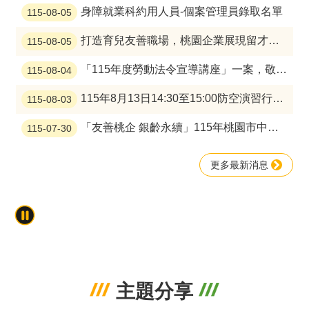
搜
身障就業科約用人員-個案管理員錄取名單
115-08-05
訊
息
尋
打造育兒友善職場，桃園企業展現留才新作為
115-08-05
公
告
「115年度勞動法令宣導講座」一案，敬邀本市各事業單位踴躍參加！
115-08-04
認
識
115年8月13日14:30至15:00防空演習行網降速演練，請預為因應，詳洽NCC官網
115-08-03
勞
動
「友善桃企 銀齡永續」115年桃園市中高齡及高齡者友善企業認證評選結果公告
115-07-30
局
更多最新消息
機
關
通
訊
錄
業
務
資
主題分享
訊