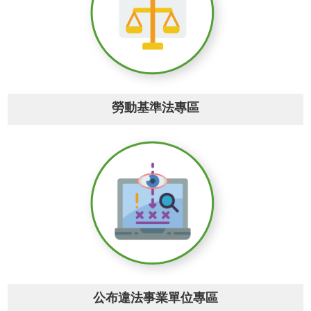
網
站
導
覽
市
政
信
勞動基準法專區
箱
常
見
問
題
桃
園
市
入
口
網
公布違法事業單位專區
站