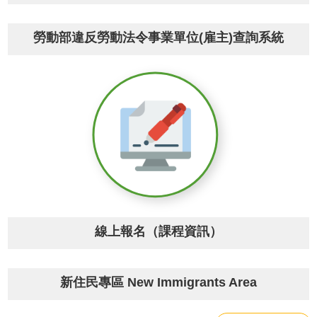
網
站
勞動部違反勞動法令事業單位(雇主)查詢系統
安
全
政
策
隱
私
權
政
策
政
府
線上報名（課程資訊）
網
站
資
料
新住民專區 New Immigrants Area
開
放