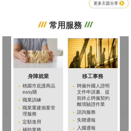
更多主題分享
宣
告
常用服務
身障就業
移工事務
桃園市庇護商品
聘僱外國人證明
easy購
文件申請書、提
前終止聘僱契約
職業訓練
離境驗證作業
職業重建個案管
諮詢服務
理服務
失聯通報
定額進用
入國通報
補助業務