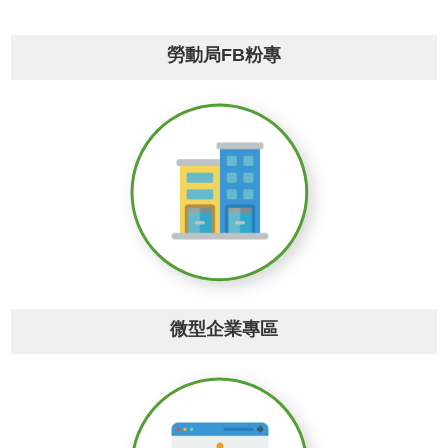
便
民
勞動局FB粉專
服
務
政
府
資
訊
公
開
檔
案
應
用
微型企業專區
回
首
頁