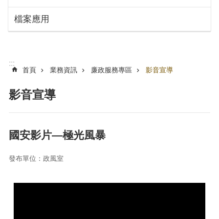
搜
訊
檔案應用
息
尋
公
告
認
:::
識
首頁
業務資訊
廉政服務專區
影音宣導
勞
動
影音宣導
局
機
關
國安影片—極光風暴
通
訊
發布單位：政風室
錄
業
務
資
訊