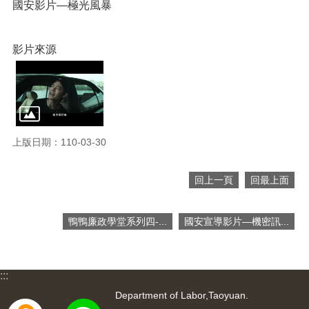
網
國安影片—極光風暴
站
導
覽
影片來源
市
政
信
箱
常
上版日期：110-03-30
見
問
回上一頁
回最上面
題
桃
鴨鴨廉政學堂系列四-...
國安宣導影片—機密訊...
園
市
入
口
:::
網
Department of Labor,Taoyuan.
站