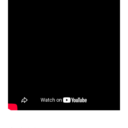
便
民
服
務
政
府
資
訊
公
開
檔
案
應
用
回
首
頁