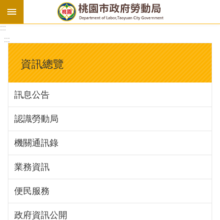
:::
勞
:::
基
法
資訊總覽
勞
資
訊息公告
會
議
認識勞動局
庇
護
機關通訊錄
工
場
業務資訊
進
便民服務
階
政府資訊公開