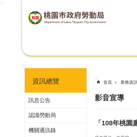
:::
:::
:::
資訊總覽
首頁
業務資
影音宣導
訊息公告
認識勞動局
「108年桃
機關通訊錄