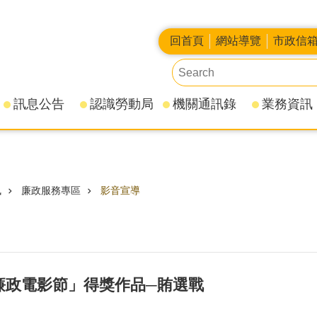
回首頁
網站導覽
市政信
訊息公告
認識勞動局
機關通訊錄
業務資訊
訊
廉政服務專區
影音宣導
園廉政電影節」得獎作品─賄選戰