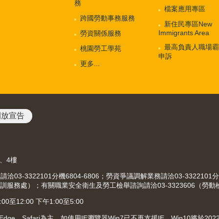
務
檔案應用專區
跨國勞動事務服務
新住民專區New
Immigrants Area
勞資關係服務
最高負責人職場霸
桃園勞工學苑
申訴
更多...
開放宣告
3、4樓
-3322101分機6804-6806；勞資爭議調解業務請洽03-3322101分
（就業職訓服務處）；有關職業安全衛生及勞工檢舉諮詢請洽03-3323606（勞
12:00 下午1:00至5:00
、Edge、Safari為主，如使用IE瀏覽器Win7已不再支援IE，Win10將於2