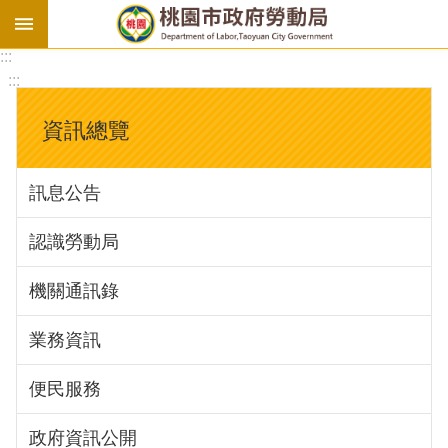
:::
勞
:::
基
法
資訊總覽
勞
資
訊息公告
會
議
認識勞動局
庇
護
機關通訊錄
工
場
業務資訊
進
便民服務
階
政府資訊公開