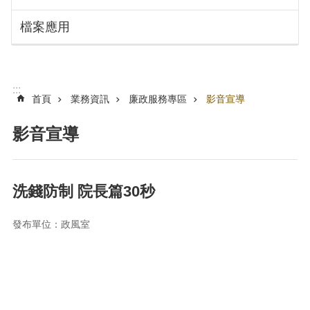
搜
訊
檔案應用
息
尋
公
告
認
:::
識
首頁
業務資訊
廉政服務專區
影音宣導
勞
動
影音宣導
局
機
關
洗錢防制 院長篇30秒
通
訊
發布單位：政風室
錄
業
務
資
訊