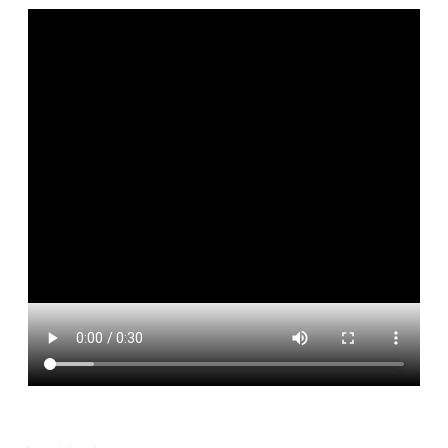
便
民
服
務
政
府
資
訊
公
開
檔
案
應
用
回
首
頁