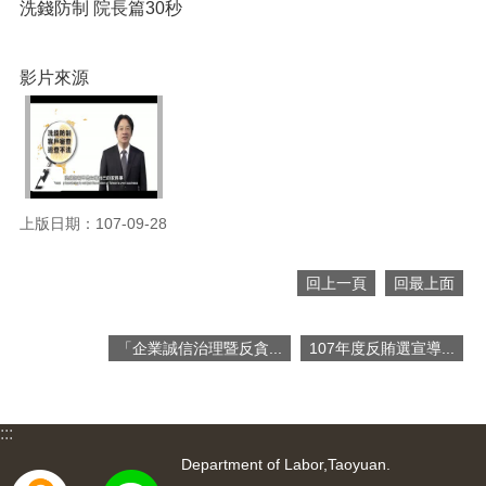
網
洗錢防制 院長篇30秒
站
導
覽
影片來源
市
政
信
箱
常
上版日期：107-09-28
見
問
回上一頁
回最上面
題
桃
「企業誠信治理暨反貪...
107年度反賄選宣導...
園
市
入
口
:::
網
Department of Labor,Taoyuan.
站