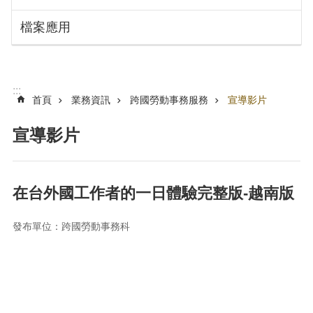
搜
訊
檔案應用
息
尋
公
告
認
:::
識
首頁
業務資訊
跨國勞動事務服務
宣導影片
勞
動
宣導影片
局
機
關
在台外國工作者的一日體驗完整版-越南版
通
訊
發布單位：跨國勞動事務科
錄
業
務
資
訊