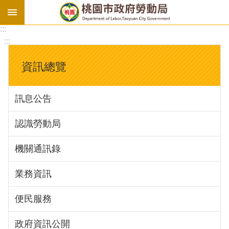
:::
勞
:::
基
法
資訊總覽
勞
資
訊息公告
會
議
認識勞動局
庇
護
機關通訊錄
工
場
業務資訊
進
便民服務
階
政府資訊公開