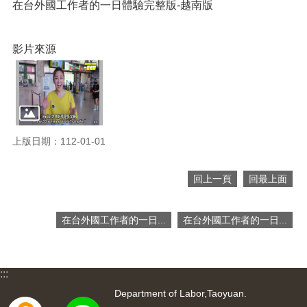
網
在台外國工作者的一日體驗完整版-越南版
站
導
覽
影片來源
市
政
信
箱
常
上版日期：112-01-01
見
問
回上一頁
回最上面
題
桃
在台外國工作者的一日...
在台外國工作者的一日...
園
市
入
口
:::
網
Department of Labor,Taoyuan.
站