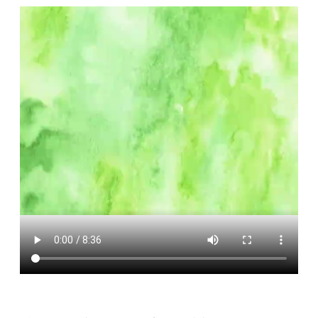
便
民
服
務
政
府
資
訊
公
開
檔
案
應
用
回
首
頁