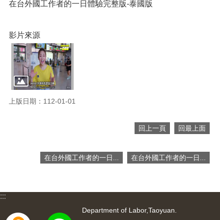
網
在台外國工作者的一日體驗完整版-泰國版
站
導
覽
影片來源
市
政
信
箱
常
上版日期：112-01-01
見
問
回上一頁
回最上面
題
桃
在台外國工作者的一日...
在台外國工作者的一日...
園
市
入
口
:::
網
Department of Labor,Taoyuan.
站