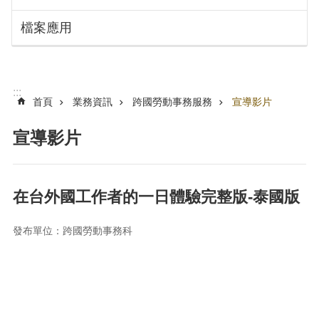
搜
訊
檔案應用
息
尋
公
告
認
:::
識
首頁
業務資訊
跨國勞動事務服務
宣導影片
勞
動
宣導影片
局
機
關
在台外國工作者的一日體驗完整版-泰國版
通
訊
發布單位：跨國勞動事務科
錄
業
務
資
訊