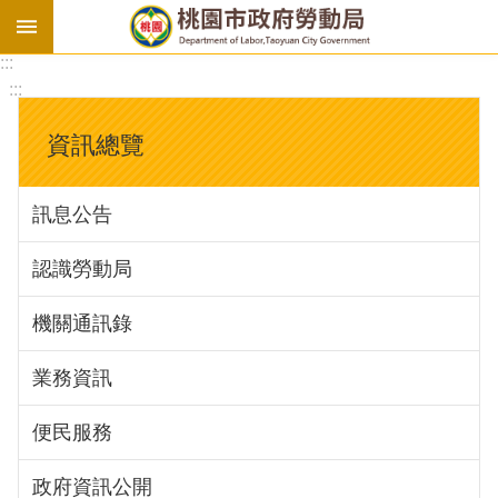
:::
勞
:::
基
法
資訊總覽
勞
資
訊息公告
會
議
認識勞動局
庇
護
機關通訊錄
工
場
業務資訊
進
便民服務
階
政府資訊公開