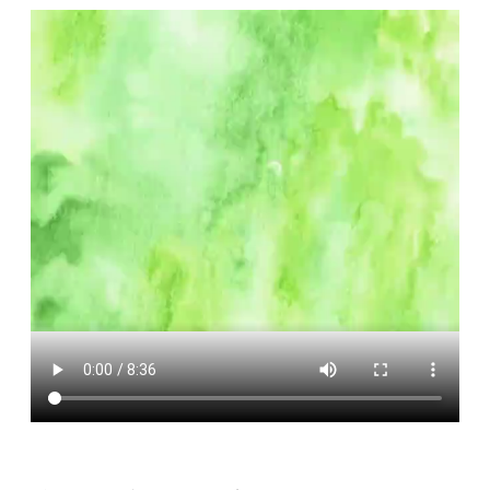
便
民
服
務
政
府
資
訊
公
開
檔
案
應
用
回
首
頁